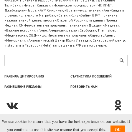
«Айдар». Признаны террористическими и запрещены: «Движение
Талибан», «Имарат Кавказ», «Исламское государство» (ИГ, ИГИЛ),
Джебхад-ан-Нусра, «АУМ Синрике», «Братья-мусульмане», «Аль-Каида в
странах исламского Магриба», «Сеть», «Колумбайн». В РФ признана
нежелательной деятельность «Открытой России», издания «Проект
Медиа». СМИ-иноагентами признаны: телеканал «Дождь», «Медуза»,
«Важные истории», «Голос Америки», радио «Свобода», The Insider,
«Медиазона», ОВД-инфо. Иноагентами признаны общество/центр
«Мемориал», «Аналитический Центр Юрия Левады», Сахаровский центр.
Instagram и Facebook (Metа) запрещены в РФ за экстремизм.
ПРАВИЛА ЦИТИРОВАНИЯ
СТАТИСТИКА ПОСЕЩЕНИЙ
РАЗМЕЩЕНИЕ РЕКЛАМЫ
ПОЗВОНИТЬ НАМ
We use cookies to ensure that you have the best experience on our website. If
© ООО «Лаборатория Новоcтей», 2003—2026.
you continue to use this site we assume that you accept this.
OK