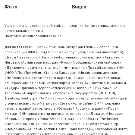
Фото
Видео
Условия использования веб-сайта и политика конфиденциальности и
персональных данных
Политика использования cookies
Для читателей:
В России признаны экстремистскими и запрещены
организации ФБК (Фонд борьбы с коррупцией, признан иноагентом),
Штабы Навального, «Национал-большевистская партия», «Свидетели
Иеговы», «Армия воли народа», «Русский общенациональный союз»,
«Движение против нелегальной иммиграции», «Правый сектор», УНА-
УНСО, УПА, «Тризуб им. Степана Бандеры», «Мизантропик дивижн»,
«Меджлис крымскотатарского народа», движение «Артподготовка»,
общероссийская политическая партия «Воля», АУЕ, батальоны «Азов» и
«Айдар». Признаны террористическими и запрещены: «Движение
Талибан», «Имарат Кавказ», «Исламское государство» (ИГ, ИГИЛ),
Джебхад-ан-Нусра, «АУМ Синрике», «Братья-мусульмане», «Аль-Каида в
странах исламского Магриба», «Сеть», «Колумбайн». В РФ признана
нежелательной деятельность «Открытой России», издания «Проект
Медиа». СМИ-иноагентами признаны: телеканал «Дождь», «Медуза»,
«Важные истории», «Голос Америки», радио «Свобода», The Insider,
«Медиазона», ОВД-инфо. Иноагентами признаны общество/центр
«Мемориал», «Аналитический Центр Юрия Левады», Сахаровский центр.
Instagram и Facebook (Metа) запрещены в РФ за экстремизм.