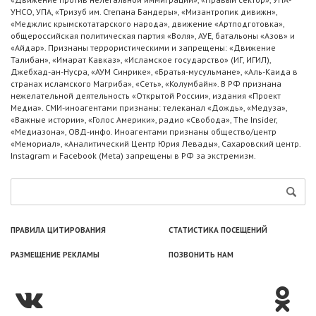
УНСО, УПА, «Тризуб им. Степана Бандеры», «Мизантропик дивижн»,
«Меджлис крымскотатарского народа», движение «Артподготовка»,
общероссийская политическая партия «Воля», АУЕ, батальоны «Азов» и
«Айдар». Признаны террористическими и запрещены: «Движение
Талибан», «Имарат Кавказ», «Исламское государство» (ИГ, ИГИЛ),
Джебхад-ан-Нусра, «АУМ Синрике», «Братья-мусульмане», «Аль-Каида в
странах исламского Магриба», «Сеть», «Колумбайн». В РФ признана
нежелательной деятельность «Открытой России», издания «Проект
Медиа». СМИ-иноагентами признаны: телеканал «Дождь», «Медуза»,
«Важные истории», «Голос Америки», радио «Свобода», The Insider,
«Медиазона», ОВД-инфо. Иноагентами признаны общество/центр
«Мемориал», «Аналитический Центр Юрия Левады», Сахаровский центр.
Instagram и Facebook (Metа) запрещены в РФ за экстремизм.
ПРАВИЛА ЦИТИРОВАНИЯ
СТАТИСТИКА ПОСЕЩЕНИЙ
РАЗМЕЩЕНИЕ РЕКЛАМЫ
ПОЗВОНИТЬ НАМ