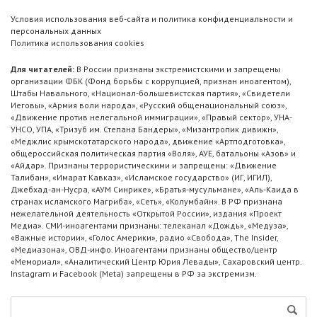
Условия использования веб-сайта и политика конфиденциальности и
персональных данных
Политика использования cookies
Для читателей:
В России признаны экстремистскими и запрещены
организации ФБК (Фонд борьбы с коррупцией, признан иноагентом),
Штабы Навального, «Национал-большевистская партия», «Свидетели
Иеговы», «Армия воли народа», «Русский общенациональный союз»,
«Движение против нелегальной иммиграции», «Правый сектор», УНА-
УНСО, УПА, «Тризуб им. Степана Бандеры», «Мизантропик дивижн»,
«Меджлис крымскотатарского народа», движение «Артподготовка»,
общероссийская политическая партия «Воля», АУЕ, батальоны «Азов» и
«Айдар». Признаны террористическими и запрещены: «Движение
Талибан», «Имарат Кавказ», «Исламское государство» (ИГ, ИГИЛ),
Джебхад-ан-Нусра, «АУМ Синрике», «Братья-мусульмане», «Аль-Каида в
странах исламского Магриба», «Сеть», «Колумбайн». В РФ признана
нежелательной деятельность «Открытой России», издания «Проект
Медиа». СМИ-иноагентами признаны: телеканал «Дождь», «Медуза»,
«Важные истории», «Голос Америки», радио «Свобода», The Insider,
«Медиазона», ОВД-инфо. Иноагентами признаны общество/центр
«Мемориал», «Аналитический Центр Юрия Левады», Сахаровский центр.
Instagram и Facebook (Metа) запрещены в РФ за экстремизм.