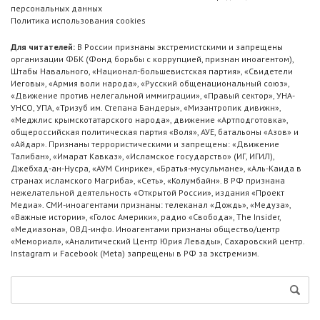
персональных данных
Политика использования cookies
Для читателей:
В России признаны экстремистскими и запрещены
организации ФБК (Фонд борьбы с коррупцией, признан иноагентом),
Штабы Навального, «Национал-большевистская партия», «Свидетели
Иеговы», «Армия воли народа», «Русский общенациональный союз»,
«Движение против нелегальной иммиграции», «Правый сектор», УНА-
УНСО, УПА, «Тризуб им. Степана Бандеры», «Мизантропик дивижн»,
«Меджлис крымскотатарского народа», движение «Артподготовка»,
общероссийская политическая партия «Воля», АУЕ, батальоны «Азов» и
«Айдар». Признаны террористическими и запрещены: «Движение
Талибан», «Имарат Кавказ», «Исламское государство» (ИГ, ИГИЛ),
Джебхад-ан-Нусра, «АУМ Синрике», «Братья-мусульмане», «Аль-Каида в
странах исламского Магриба», «Сеть», «Колумбайн». В РФ признана
нежелательной деятельность «Открытой России», издания «Проект
Медиа». СМИ-иноагентами признаны: телеканал «Дождь», «Медуза»,
«Важные истории», «Голос Америки», радио «Свобода», The Insider,
«Медиазона», ОВД-инфо. Иноагентами признаны общество/центр
«Мемориал», «Аналитический Центр Юрия Левады», Сахаровский центр.
Instagram и Facebook (Metа) запрещены в РФ за экстремизм.