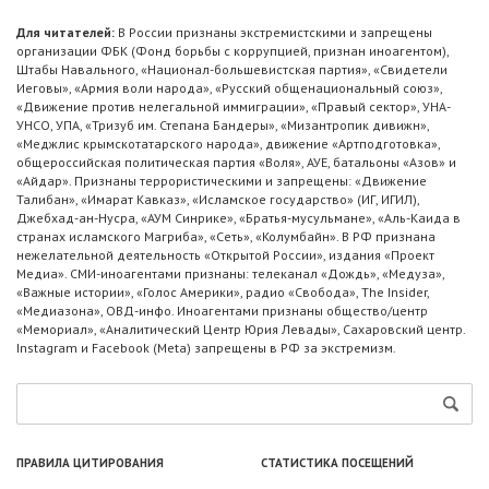
Для читателей:
В России признаны экстремистскими и запрещены
организации ФБК (Фонд борьбы с коррупцией, признан иноагентом),
Штабы Навального, «Национал-большевистская партия», «Свидетели
Иеговы», «Армия воли народа», «Русский общенациональный союз»,
«Движение против нелегальной иммиграции», «Правый сектор», УНА-
УНСО, УПА, «Тризуб им. Степана Бандеры», «Мизантропик дивижн»,
«Меджлис крымскотатарского народа», движение «Артподготовка»,
общероссийская политическая партия «Воля», АУЕ, батальоны «Азов» и
«Айдар». Признаны террористическими и запрещены: «Движение
Талибан», «Имарат Кавказ», «Исламское государство» (ИГ, ИГИЛ),
Джебхад-ан-Нусра, «АУМ Синрике», «Братья-мусульмане», «Аль-Каида в
странах исламского Магриба», «Сеть», «Колумбайн». В РФ признана
нежелательной деятельность «Открытой России», издания «Проект
Медиа». СМИ-иноагентами признаны: телеканал «Дождь», «Медуза»,
«Важные истории», «Голос Америки», радио «Свобода», The Insider,
«Медиазона», ОВД-инфо. Иноагентами признаны общество/центр
«Мемориал», «Аналитический Центр Юрия Левады», Сахаровский центр.
Instagram и Facebook (Metа) запрещены в РФ за экстремизм.
ПРАВИЛА ЦИТИРОВАНИЯ
СТАТИСТИКА ПОСЕЩЕНИЙ