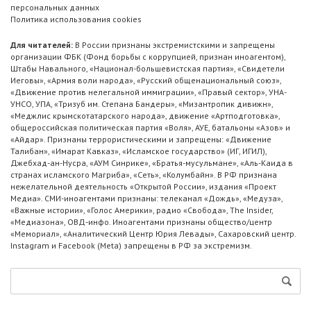
персональных данных
Политика использования cookies
Для читателей:
В России признаны экстремистскими и запрещены
организации ФБК (Фонд борьбы с коррупцией, признан иноагентом),
Штабы Навального, «Национал-большевистская партия», «Свидетели
Иеговы», «Армия воли народа», «Русский общенациональный союз»,
«Движение против нелегальной иммиграции», «Правый сектор», УНА-
УНСО, УПА, «Тризуб им. Степана Бандеры», «Мизантропик дивижн»,
«Меджлис крымскотатарского народа», движение «Артподготовка»,
общероссийская политическая партия «Воля», АУЕ, батальоны «Азов» и
«Айдар». Признаны террористическими и запрещены: «Движение
Талибан», «Имарат Кавказ», «Исламское государство» (ИГ, ИГИЛ),
Джебхад-ан-Нусра, «АУМ Синрике», «Братья-мусульмане», «Аль-Каида в
странах исламского Магриба», «Сеть», «Колумбайн». В РФ признана
нежелательной деятельность «Открытой России», издания «Проект
Медиа». СМИ-иноагентами признаны: телеканал «Дождь», «Медуза»,
«Важные истории», «Голос Америки», радио «Свобода», The Insider,
«Медиазона», ОВД-инфо. Иноагентами признаны общество/центр
«Мемориал», «Аналитический Центр Юрия Левады», Сахаровский центр.
Instagram и Facebook (Metа) запрещены в РФ за экстремизм.