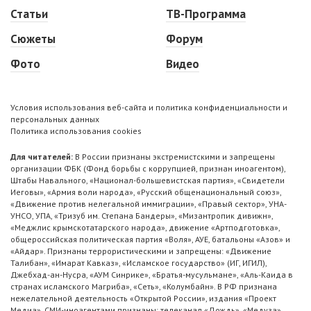
Статьи
ТВ-Программа
Сюжеты
Форум
Фото
Видео
Условия использования веб-сайта и политика конфиденциальности и
персональных данных
Политика использования cookies
Для читателей:
В России признаны экстремистскими и запрещены
организации ФБК (Фонд борьбы с коррупцией, признан иноагентом),
Штабы Навального, «Национал-большевистская партия», «Свидетели
Иеговы», «Армия воли народа», «Русский общенациональный союз»,
«Движение против нелегальной иммиграции», «Правый сектор», УНА-
УНСО, УПА, «Тризуб им. Степана Бандеры», «Мизантропик дивижн»,
«Меджлис крымскотатарского народа», движение «Артподготовка»,
общероссийская политическая партия «Воля», АУЕ, батальоны «Азов» и
«Айдар». Признаны террористическими и запрещены: «Движение
Талибан», «Имарат Кавказ», «Исламское государство» (ИГ, ИГИЛ),
Джебхад-ан-Нусра, «АУМ Синрике», «Братья-мусульмане», «Аль-Каида в
странах исламского Магриба», «Сеть», «Колумбайн». В РФ признана
нежелательной деятельность «Открытой России», издания «Проект
Медиа». СМИ-иноагентами признаны: телеканал «Дождь», «Медуза»,