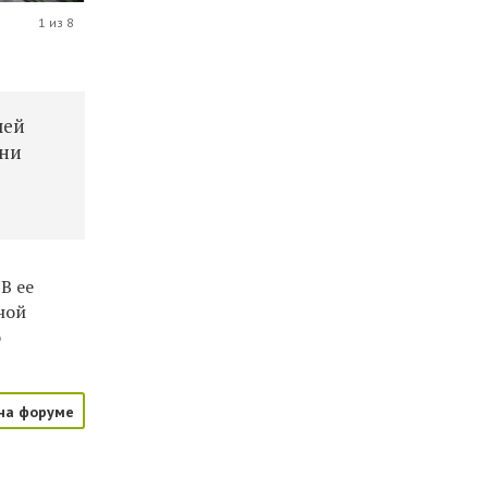
1 из 8
лей
они
В ее
ной
о
на форуме