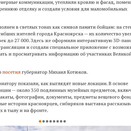
нерные коммуникации, утеплили кровлю и фасад, помен
треннюю отделку и создали условия для маломобильных
олнен в светлых тонах как символ памяти бойцам: на сте
ибших жителей города Красноярска — их количество ув
овек до 27 000. Здесь же оформили интерактивную 3D-па
трансляции и создали специальное приложение с возмо
вать и просматривать информацию об участниках Велико
о
посетил
губернатор Михаил Котюков.
рнатору показали, как выглядят новые локации. В основе
иции — около 350 подлинных музейных предметов, вклю
лакаты, фотографии, документы, предметы вещевого фон
ные истории красноярцев, сибиряков выставка рассказыв
 в тылу и на фронте.