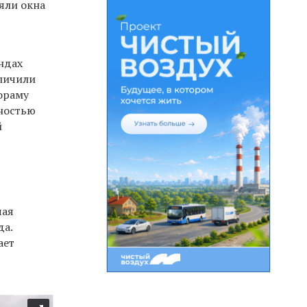
яли окна
ндах
еличили
нораму
жностью
й
чая
да.
ает