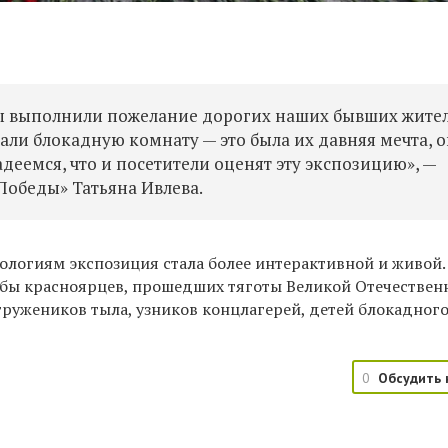
ы выполнили пожелание дорогих наших бывших жите
али блокадную комнату — это была их давняя мечта, 
адеемся, что и посетители оценят эту экспозицию», —
Победы» Татьяна Ивлева.
логиям экспозиция стала более интерактивной и живой. 
ьбы красноярцев, прошедших тяготы Великой Отечествен
тружеников тыла, узников концлагерей, детей блокадног
0
Обсудить 