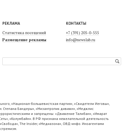
РЕКЛАМА
КОНТАКТЫ
Статистика посещений
+7 (391) 205-0-555
Размещение рекламы
info@newslab.ru
ьного, «Национал-большевистская партия», «Свидетели Иеговы»,
м. Степана Бандеры», «Мизантропик дивижн», «Меджлис
 террористическими и запрещены: «Движение Талибан», «Имарат
«Сеть», «Колумбайн». В РФ признана нежелательной деятельность
«Свобода», The Insider, «Медиазона», ОВД-инфо. Иноагентами
кстремизм.