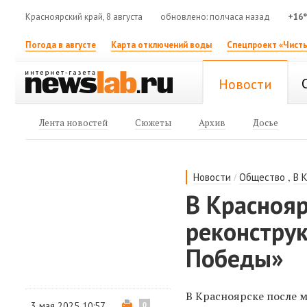
Красноярский край, 8 августа
обновлено: полчаса назад
+16
Погода в августе
Карта отключений воды
Спецпроект «Чисты
Новости
Лента новостей
Сюжеты
Архив
Досье
/
,
Новости
Общество
В 
В Красноя
реконстру
Победы»
В Красноярске после 
3 мая 2025 10:57
0