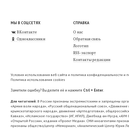
МЫ В СОЦСЕТЯХ
СПРАВКА
ВКонтакте
О нас
Одноклассники
Обратная связь
Логотип
RSS-экспорт
Контакты редакции
Условия использования веб-сайта и политика конфиденциальности и 
Политика использования cookies
Заметили ошибку? Выделите её и нажмите
Ctrl + Enter
.
Для читателей:
В России признаны экстремистскими и запрещены орга
«Армия воли народа», «Русский общенациональный союз», «Движение п
крымскотатарского народа», движение «Артподготовка», общероссийск
Кавказ», «Исламское государство» (ИГ, ИГИЛ), Джебхад-ан-Нусра, «АУМ
«Открытой России», издания «Проект Медиа». СМИ-иноагентами признан
признаны общество/центр «Мемориал», «Аналитический Центр Юрия Лев