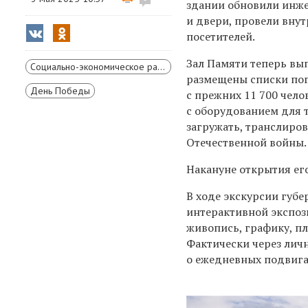
здании обновили инже
и двери, провели вну
посетителей.
Зал Памяти теперь вып
Социально-экономическое развитие Красноярского края
размещены списки пог
День Победы
с прежних 11 700 чел
с оборудованием для 
загружать, транслиро
Отечественной войны.
Накануне открытия ег
В ходе экскурсии губе
интерактивной экспоз
живопись, графику, п
Фактически через лич
о ежедневных подвигах