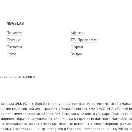
NEWSLAB
Новости
Афиша
Статьи
ТВ-Программа
Сюжеты
Форум
Фото
Видео
персональных данных
низации ФБК (Фонд борьбы с коррупцией, признан иноагентом), Штабы Навал
ротив нелегальной иммиграции», «Правый сектор», УНА-УНСО, УПА, «Тризуб и
ая политическая партия «Воля», АУЕ, батальоны «Азов» и «Айдар». Признаны
 Синрике», «Братья-мусульмане», «Аль-Каида в странах исламского Магриба», 
ы: телеканал «Дождь», «Медуза», «Важные истории», «Голос Америки», радио 
ады», Сахаровский центр. Instagram и Facebook (Metа) запрещены в РФ за э