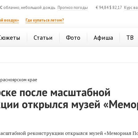
°C
облачно, небольшой дождь
Прогноз погоды
€
94,84
$
82,17
Курс в
й воздух»
Где купаться летом?
Сюжеты
Статьи
Фото
Афиша
ТВ
Красноярском крае
рске после масштабной
кции открылся музей «Мемо
масштабной реконструкции открылся музей «Мемориал По