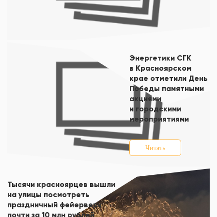
Энергетики СГК
в Красноярском
крае отметили День
Победы памятными
акциями
и городскими
мероприятиями
Читать
Тысячи красноярцев вышли
на улицы посмотреть
праздничный фейерверк
почти за 10 млн рублей