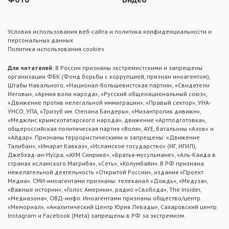
Условия использования веб-сайта и политика конфиденциальности и
персональных данных
Политика использования cookies
Для читателей:
В России признаны экстремистскими и запрещены
организации ФБК (Фонд борьбы с коррупцией, признан иноагентом),
Штабы Навального, «Национал-большевистская партия», «Свидетели
Иеговы», «Армия воли народа», «Русский общенациональный союз»,
«Движение против нелегальной иммиграции», «Правый сектор», УНА-
УНСО, УПА, «Тризуб им. Степана Бандеры», «Мизантропик дивижн»,
«Меджлис крымскотатарского народа», движение «Артподготовка»,
общероссийская политическая партия «Воля», АУЕ, батальоны «Азов» и
«Айдар». Признаны террористическими и запрещены: «Движение
Талибан», «Имарат Кавказ», «Исламское государство» (ИГ, ИГИЛ),
Джебхад-ан-Нусра, «АУМ Синрике», «Братья-мусульмане», «Аль-Каида в
странах исламского Магриба», «Сеть», «Колумбайн». В РФ признана
нежелательной деятельность «Открытой России», издания «Проект
Медиа». СМИ-иноагентами признаны: телеканал «Дождь», «Медуза»,
«Важные истории», «Голос Америки», радио «Свобода», The Insider,
«Медиазона», ОВД-инфо. Иноагентами признаны общество/центр
«Мемориал», «Аналитический Центр Юрия Левады», Сахаровский центр.
Instagram и Facebook (Metа) запрещены в РФ за экстремизм.