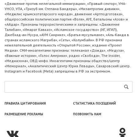
«Движение против нелегальной иммиграции», «Правый сектор», УНА-
УНСО, УПА, «Тризуб им. Степана Бандеры», «Мизантропик дивижн»,
«Меджлис крымскотатарского народа», движение «Артподготовка»,
общероссийская политическая партия «Воля», АУЕ, батальоны «Азов» и
«Айдар». Признаны террористическими и запрещены: «Движение
Талибан», «Имарат Кавказ», «Исламское государство» (ИГ, ИГИЛ),
Джебхад-ан-Нусра, «АУМ Синрике», «Братья-мусульмане», «Аль-Каида в
странах исламского Магриба», «Сеть», «Колумбайн». В РФ признана
нежелательной деятельность «Открытой России», издания «Проект
Медиа». СМИ-иноагентами признаны: телеканал «Дождь», «Медуза»,
«Важные истории», «Голос Америки», радио «Свобода», The Insider,
«Медиазона», ОВД-инфо. Иноагентами признаны общество/центр
«Мемориал», «Аналитический Центр Юрия Левады», Сахаровский центр.
Instagram и Facebook (Metа) запрещены в РФ за экстремизм.
ПРАВИЛА ЦИТИРОВАНИЯ
СТАТИСТИКА ПОСЕЩЕНИЙ
РАЗМЕЩЕНИЕ РЕКЛАМЫ
ПОЗВОНИТЬ НАМ