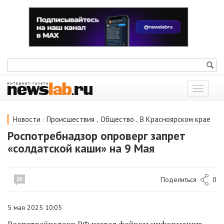
Показат
меню
/
,
,
Новости
Происшествия
Общество
В Красноярском крае
Роспотребнадзор опроверг запрет
«солдатской каши» на 9 Мая
Поделиться
0
25
5 мая 2025 10:05
Роспотребнадзор РФ назвал фейком информацию