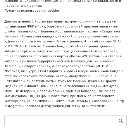
Условия использования веб-сайта и политика конфиденциальности и
персональных данных
Политика использования cookies
Для читателей:
В России признаны экстремистскими и запрещены
организации ФБК (Фонд борьбы с коррупцией, признан иноагентом),
Штабы Навального, «Национал-большевистская партия», «Свидетели
Иеговы», «Армия воли народа», «Русский общенациональный союз»,
«Движение против нелегальной иммиграции», «Правый сектор», УНА-
УНСО, УПА, «Тризуб им. Степана Бандеры», «Мизантропик дивижн»,
«Меджлис крымскотатарского народа», движение «Артподготовка»,
общероссийская политическая партия «Воля», АУЕ, батальоны «Азов» и
«Айдар». Признаны террористическими и запрещены: «Движение
Талибан», «Имарат Кавказ», «Исламское государство» (ИГ, ИГИЛ),
Джебхад-ан-Нусра, «АУМ Синрике», «Братья-мусульмане», «Аль-Каида в
странах исламского Магриба», «Сеть», «Колумбайн». В РФ признана
нежелательной деятельность «Открытой России», издания «Проект
Медиа». СМИ-иноагентами признаны: телеканал «Дождь», «Медуза»,
«Важные истории», «Голос Америки», радио «Свобода», The Insider,
«Медиазона», ОВД-инфо. Иноагентами признаны общество/центр
«Мемориал», «Аналитический Центр Юрия Левады», Сахаровский центр.
Instagram и Facebook (Metа) запрещены в РФ за экстремизм.