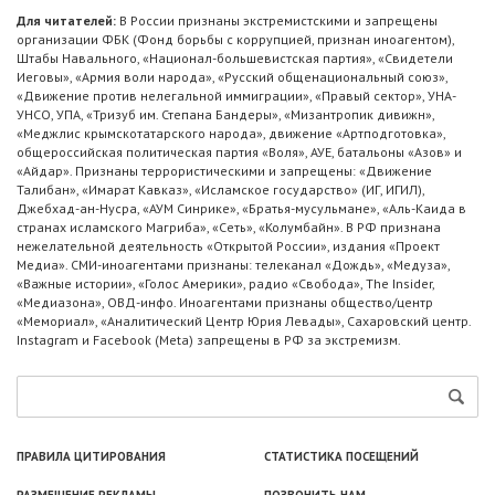
Для читателей:
В России признаны экстремистскими и запрещены
организации ФБК (Фонд борьбы с коррупцией, признан иноагентом),
Штабы Навального, «Национал-большевистская партия», «Свидетели
Иеговы», «Армия воли народа», «Русский общенациональный союз»,
«Движение против нелегальной иммиграции», «Правый сектор», УНА-
УНСО, УПА, «Тризуб им. Степана Бандеры», «Мизантропик дивижн»,
«Меджлис крымскотатарского народа», движение «Артподготовка»,
общероссийская политическая партия «Воля», АУЕ, батальоны «Азов» и
«Айдар». Признаны террористическими и запрещены: «Движение
Талибан», «Имарат Кавказ», «Исламское государство» (ИГ, ИГИЛ),
Джебхад-ан-Нусра, «АУМ Синрике», «Братья-мусульмане», «Аль-Каида в
странах исламского Магриба», «Сеть», «Колумбайн». В РФ признана
нежелательной деятельность «Открытой России», издания «Проект
Медиа». СМИ-иноагентами признаны: телеканал «Дождь», «Медуза»,
«Важные истории», «Голос Америки», радио «Свобода», The Insider,
«Медиазона», ОВД-инфо. Иноагентами признаны общество/центр
«Мемориал», «Аналитический Центр Юрия Левады», Сахаровский центр.
Instagram и Facebook (Metа) запрещены в РФ за экстремизм.
ПРАВИЛА ЦИТИРОВАНИЯ
СТАТИСТИКА ПОСЕЩЕНИЙ