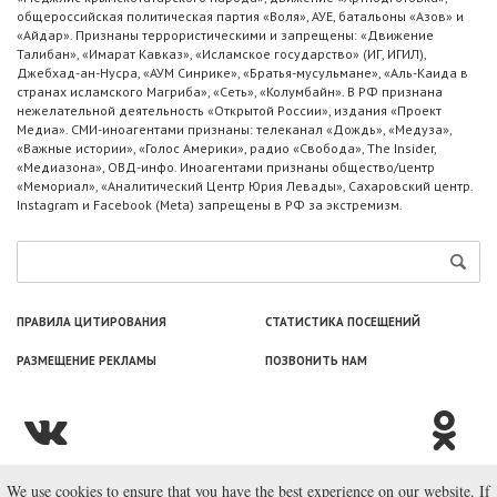
общероссийская политическая партия «Воля», АУЕ, батальоны «Азов» и
«Айдар». Признаны террористическими и запрещены: «Движение
Талибан», «Имарат Кавказ», «Исламское государство» (ИГ, ИГИЛ),
Джебхад-ан-Нусра, «АУМ Синрике», «Братья-мусульмане», «Аль-Каида в
странах исламского Магриба», «Сеть», «Колумбайн». В РФ признана
нежелательной деятельность «Открытой России», издания «Проект
Медиа». СМИ-иноагентами признаны: телеканал «Дождь», «Медуза»,
«Важные истории», «Голос Америки», радио «Свобода», The Insider,
«Медиазона», ОВД-инфо. Иноагентами признаны общество/центр
«Мемориал», «Аналитический Центр Юрия Левады», Сахаровский центр.
Instagram и Facebook (Metа) запрещены в РФ за экстремизм.
ПРАВИЛА ЦИТИРОВАНИЯ
СТАТИСТИКА ПОСЕЩЕНИЙ
РАЗМЕЩЕНИЕ РЕКЛАМЫ
ПОЗВОНИТЬ НАМ
We use cookies to ensure that you have the best experience on our website. If
© ООО «Лаборатория Новоcтей», 2003—2026.