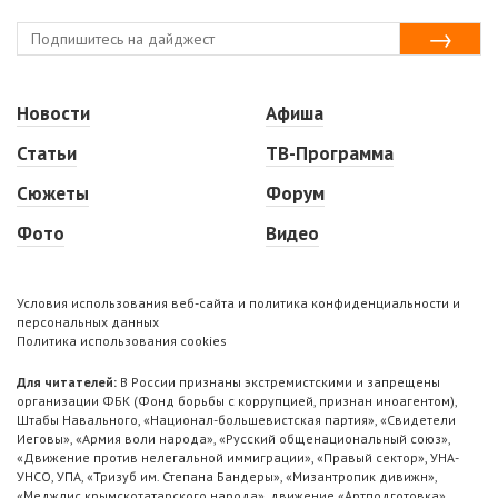
Новости
Афиша
Статьи
ТВ-Программа
Сюжеты
Форум
Фото
Видео
Условия использования веб-сайта и политика конфиденциальности и
персональных данных
Политика использования cookies
Для читателей:
В России признаны экстремистскими и запрещены
организации ФБК (Фонд борьбы с коррупцией, признан иноагентом),
Штабы Навального, «Национал-большевистская партия», «Свидетели
Иеговы», «Армия воли народа», «Русский общенациональный союз»,
«Движение против нелегальной иммиграции», «Правый сектор», УНА-
УНСО, УПА, «Тризуб им. Степана Бандеры», «Мизантропик дивижн»,
«Меджлис крымскотатарского народа», движение «Артподготовка»,