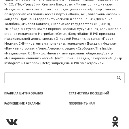
УНСО, УПА, «Тризуб им. Степана Бандеры», «Мизантропик дивижн»,
«Меджлис крымскотатарского народа», движение «Артподготовка»,
общероссийская политическая партия «Воля», АУЕ, батальоны «Азов» и
«Айдар». Признаны террористическими и запрещены: «Движение
Талибан», «Имарат Кавказ», «Исламское государство» (ИГ, ИГИЛ),
Джебхад-ан-Нусра, «АУМ Синрике», «Братья-мусульмане», «Аль-Каида в
странах исламского Магриба», «Сеть», «Колумбайн». В РФ признана
нежелательной деятельность «Открытой России», издания «Проект
Медиа». СМИ-иноагентами признаны: телеканал «Дождь», «Медуза»,
«Важные истории», «Голос Америки», радио «Свобода», The Insider,
«Медиазона», ОВД-инфо. Иноагентами признаны общество/центр
«Мемориал», «Аналитический Центр Юрия Левады», Сахаровский центр.
Instagram и Facebook (Metа) запрещены в РФ за экстремизм.
ПРАВИЛА ЦИТИРОВАНИЯ
СТАТИСТИКА ПОСЕЩЕНИЙ
РАЗМЕЩЕНИЕ РЕКЛАМЫ
ПОЗВОНИТЬ НАМ