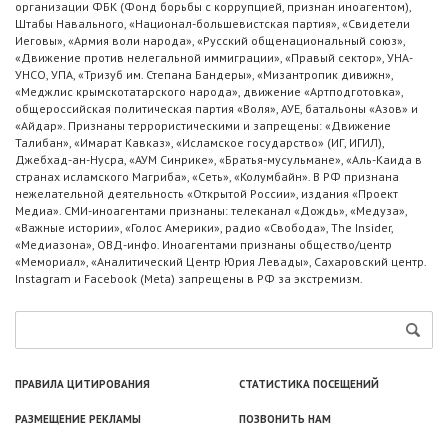
организации ФБК (Фонд борьбы с коррупцией, признан иноагентом),
Штабы Навального, «Национал-большевистская партия», «Свидетели
Иеговы», «Армия воли народа», «Русский общенациональный союз»,
«Движение против нелегальной иммиграции», «Правый сектор», УНА-
УНСО, УПА, «Тризуб им. Степана Бандеры», «Мизантропик дивижн»,
«Меджлис крымскотатарского народа», движение «Артподготовка»,
общероссийская политическая партия «Воля», АУЕ, батальоны «Азов» и
«Айдар». Признаны террористическими и запрещены: «Движение
Талибан», «Имарат Кавказ», «Исламское государство» (ИГ, ИГИЛ),
Джебхад-ан-Нусра, «АУМ Синрике», «Братья-мусульмане», «Аль-Каида в
странах исламского Магриба», «Сеть», «Колумбайн». В РФ признана
нежелательной деятельность «Открытой России», издания «Проект
Медиа». СМИ-иноагентами признаны: телеканал «Дождь», «Медуза»,
«Важные истории», «Голос Америки», радио «Свобода», The Insider,
«Медиазона», ОВД-инфо. Иноагентами признаны общество/центр
«Мемориал», «Аналитический Центр Юрия Левады», Сахаровский центр.
Instagram и Facebook (Metа) запрещены в РФ за экстремизм.
ПРАВИЛА ЦИТИРОВАНИЯ
СТАТИСТИКА ПОСЕЩЕНИЙ
РАЗМЕЩЕНИЕ РЕКЛАМЫ
ПОЗВОНИТЬ НАМ