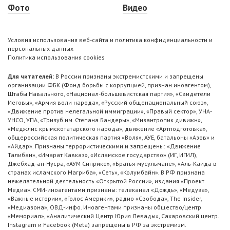
Фото
Видео
Условия использования веб-сайта и политика конфиденциальности и
персональных данных
Политика использования cookies
Для читателей:
В России признаны экстремистскими и запрещены
организации ФБК (Фонд борьбы с коррупцией, признан иноагентом),
Штабы Навального, «Национал-большевистская партия», «Свидетели
Иеговы», «Армия воли народа», «Русский общенациональный союз»,
«Движение против нелегальной иммиграции», «Правый сектор», УНА-
УНСО, УПА, «Тризуб им. Степана Бандеры», «Мизантропик дивижн»,
«Меджлис крымскотатарского народа», движение «Артподготовка»,
общероссийская политическая партия «Воля», АУЕ, батальоны «Азов» и
«Айдар». Признаны террористическими и запрещены: «Движение
Талибан», «Имарат Кавказ», «Исламское государство» (ИГ, ИГИЛ),
Джебхад-ан-Нусра, «АУМ Синрике», «Братья-мусульмане», «Аль-Каида в
странах исламского Магриба», «Сеть», «Колумбайн». В РФ признана
нежелательной деятельность «Открытой России», издания «Проект
Медиа». СМИ-иноагентами признаны: телеканал «Дождь», «Медуза»,
«Важные истории», «Голос Америки», радио «Свобода», The Insider,
«Медиазона», ОВД-инфо. Иноагентами признаны общество/центр
«Мемориал», «Аналитический Центр Юрия Левады», Сахаровский центр.
Instagram и Facebook (Metа) запрещены в РФ за экстремизм.