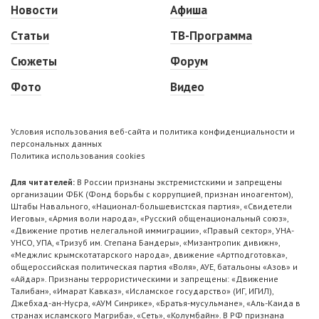
Новости
Афиша
Статьи
ТВ-Программа
Сюжеты
Форум
Фото
Видео
Условия использования веб-сайта и политика конфиденциальности и
персональных данных
Политика использования cookies
Для читателей:
В России признаны экстремистскими и запрещены
организации ФБК (Фонд борьбы с коррупцией, признан иноагентом),
Штабы Навального, «Национал-большевистская партия», «Свидетели
Иеговы», «Армия воли народа», «Русский общенациональный союз»,
«Движение против нелегальной иммиграции», «Правый сектор», УНА-
УНСО, УПА, «Тризуб им. Степана Бандеры», «Мизантропик дивижн»,
«Меджлис крымскотатарского народа», движение «Артподготовка»,
общероссийская политическая партия «Воля», АУЕ, батальоны «Азов» и
«Айдар». Признаны террористическими и запрещены: «Движение
Талибан», «Имарат Кавказ», «Исламское государство» (ИГ, ИГИЛ),
Джебхад-ан-Нусра, «АУМ Синрике», «Братья-мусульмане», «Аль-Каида в
странах исламского Магриба», «Сеть», «Колумбайн». В РФ признана