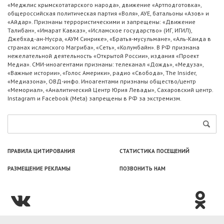
«Меджлис крымскотатарского народа», движение «Артподготовка»,
общероссийская политическая партия «Воля», АУЕ, батальоны «Азов» и
«Айдар». Признаны террористическими и запрещены: «Движение
Талибан», «Имарат Кавказ», «Исламское государство» (ИГ, ИГИЛ),
Джебхад-ан-Нусра, «АУМ Синрике», «Братья-мусульмане», «Аль-Каида в
странах исламского Магриба», «Сеть», «Колумбайн». В РФ признана
нежелательной деятельность «Открытой России», издания «Проект
Медиа». СМИ-иноагентами признаны: телеканал «Дождь», «Медуза»,
«Важные истории», «Голос Америки», радио «Свобода», The Insider,
«Медиазона», ОВД-инфо. Иноагентами признаны общество/центр
«Мемориал», «Аналитический Центр Юрия Левады», Сахаровский центр.
Instagram и Facebook (Metа) запрещены в РФ за экстремизм.
ПРАВИЛА ЦИТИРОВАНИЯ
СТАТИСТИКА ПОСЕЩЕНИЙ
РАЗМЕЩЕНИЕ РЕКЛАМЫ
ПОЗВОНИТЬ НАМ