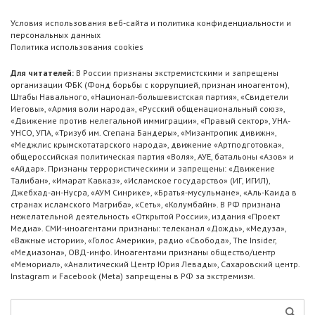
Условия использования веб-сайта и политика конфиденциальности и
персональных данных
Политика использования cookies
Для читателей:
В России признаны экстремистскими и запрещены
организации ФБК (Фонд борьбы с коррупцией, признан иноагентом),
Штабы Навального, «Национал-большевистская партия», «Свидетели
Иеговы», «Армия воли народа», «Русский общенациональный союз»,
«Движение против нелегальной иммиграции», «Правый сектор», УНА-
УНСО, УПА, «Тризуб им. Степана Бандеры», «Мизантропик дивижн»,
«Меджлис крымскотатарского народа», движение «Артподготовка»,
общероссийская политическая партия «Воля», АУЕ, батальоны «Азов» и
«Айдар». Признаны террористическими и запрещены: «Движение
Талибан», «Имарат Кавказ», «Исламское государство» (ИГ, ИГИЛ),
Джебхад-ан-Нусра, «АУМ Синрике», «Братья-мусульмане», «Аль-Каида в
странах исламского Магриба», «Сеть», «Колумбайн». В РФ признана
нежелательной деятельность «Открытой России», издания «Проект
Медиа». СМИ-иноагентами признаны: телеканал «Дождь», «Медуза»,
«Важные истории», «Голос Америки», радио «Свобода», The Insider,
«Медиазона», ОВД-инфо. Иноагентами признаны общество/центр
«Мемориал», «Аналитический Центр Юрия Левады», Сахаровский центр.
Instagram и Facebook (Metа) запрещены в РФ за экстремизм.