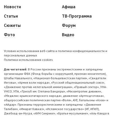
Новости
Афиша
Статьи
ТВ-Программа
Сюжеты
Форум
Фото
Видео
Условия использования веб-сайта и политика конфиденциальности и
персональных данных
Политика использования cookies
Для читателей:
В России признаны экстремистскими и запрещены
организации ФБК (Фонд борьбы с коррупцией, признан иноагентом),
Штабы Навального, «Национал-большевистская партия», «Свидетели
Иеговы», «Армия воли народа», «Русский общенациональный союз»,
«Движение против нелегальной иммиграции», «Правый сектор», УНА-
УНСО, УПА, «Тризуб им. Степана Бандеры», «Мизантропик дивижн»,
«Меджлис крымскотатарского народа», движение «Артподготовка»,
общероссийская политическая партия «Воля», АУЕ, батальоны «Азов» и
«Айдар». Признаны террористическими и запрещены: «Движение
Талибан», «Имарат Кавказ», «Исламское государство» (ИГ, ИГИЛ),
Джебхад-ан-Нусра, «АУМ Синрике», «Братья-мусульмане», «Аль-Каида в