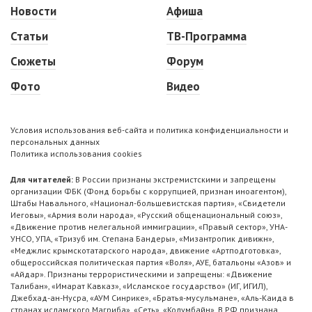
Новости
Афиша
Статьи
ТВ-Программа
Сюжеты
Форум
Фото
Видео
Условия использования веб-сайта и политика конфиденциальности и
персональных данных
Политика использования cookies
Для читателей:
В России признаны экстремистскими и запрещены
организации ФБК (Фонд борьбы с коррупцией, признан иноагентом),
Штабы Навального, «Национал-большевистская партия», «Свидетели
Иеговы», «Армия воли народа», «Русский общенациональный союз»,
«Движение против нелегальной иммиграции», «Правый сектор», УНА-
УНСО, УПА, «Тризуб им. Степана Бандеры», «Мизантропик дивижн»,
«Меджлис крымскотатарского народа», движение «Артподготовка»,
общероссийская политическая партия «Воля», АУЕ, батальоны «Азов» и
«Айдар». Признаны террористическими и запрещены: «Движение
Талибан», «Имарат Кавказ», «Исламское государство» (ИГ, ИГИЛ),
Джебхад-ан-Нусра, «АУМ Синрике», «Братья-мусульмане», «Аль-Каида в
странах исламского Магриба», «Сеть», «Колумбайн». В РФ признана