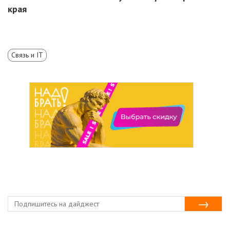
края
Связь и IT