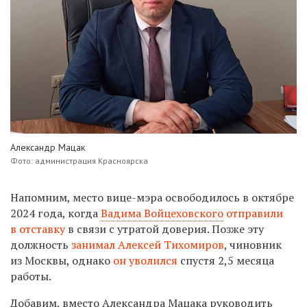
Александр Мацак
Фото: администрация Красноярска
Напомним, место вице-мэра освободилось в октябре
2024 года, когда
Вадима Войцеховского
отправили
в отставку
в связи с утратой доверия.
Позже эту
должность
занимал Алексей Тихомиров
, чиновник
из Москвы, однако
он уволился
спустя 2,5 месяца
работы.
Добавим, вместо
Александра Мацака руководить