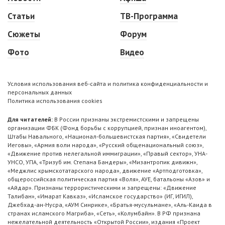
Статьи
ТВ-Программа
Сюжеты
Форум
Фото
Видео
Условия использования веб-сайта и политика конфиденциальности и
персональных данных
Политика использования cookies
Для читателей:
В России признаны экстремистскими и запрещены
организации ФБК (Фонд борьбы с коррупцией, признан иноагентом),
Штабы Навального, «Национал-большевистская партия», «Свидетели
Иеговы», «Армия воли народа», «Русский общенациональный союз»,
«Движение против нелегальной иммиграции», «Правый сектор», УНА-
УНСО, УПА, «Тризуб им. Степана Бандеры», «Мизантропик дивижн»,
«Меджлис крымскотатарского народа», движение «Артподготовка»,
общероссийская политическая партия «Воля», АУЕ, батальоны «Азов» и
«Айдар». Признаны террористическими и запрещены: «Движение
Талибан», «Имарат Кавказ», «Исламское государство» (ИГ, ИГИЛ),
Джебхад-ан-Нусра, «АУМ Синрике», «Братья-мусульмане», «Аль-Каида в
странах исламского Магриба», «Сеть», «Колумбайн». В РФ признана
нежелательной деятельность «Открытой России», издания «Проект