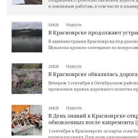
к земляным работам, в том числе к планир
Новости
3.09.25
В Красноярске продолжают устра
В администрации Красноярска под руков
Шувалова прошло совещание по вопросам
Новости
2.09.25
В Красноярске обвалилась дорога
Вечером 1 сентября в Октябрьском районе
произошел провал дорожного полотна пр
Новости
1.09.25
В День знаний в Красноярске от
обновленных после капремонта
1 сентября в Красноярске за парты сели б
первоклассники. При этом одновременно 