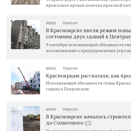
произошел провал полотна проезжей част
Новости
9.09.25
В Красноярске ввели режим повы
состояния двух зданий в Центра
9 сентября исполняющий обязанности гла
постановления о предупреждении угрозы
Новости
8.09.25
Красноярцам рассказали, как про
Исполняющий обязанности главы Красноя
садика в Покровском.
Новости
4.09.25
В Красноярске началось строител
до Солнечного
28
Подрядчик строительства новой дороги 