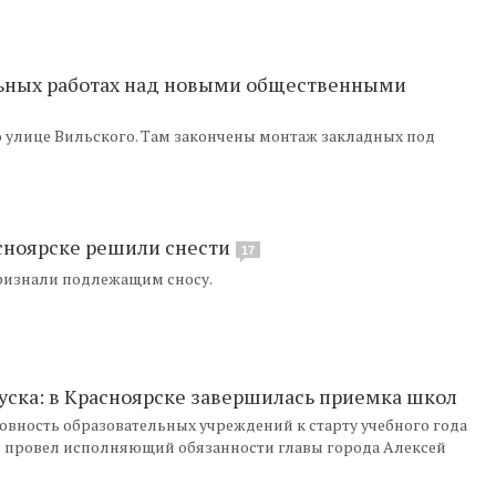
льных работах над новыми общественными
о улице Вильского. Там закончены монтаж закладных под
сноярске решили снести
17
признали подлежащим сносу.
ска: в Красноярске завершилась приемка школ
вность образовательных учреждений к старту учебного года
е провел исполняющий обязанности главы города Алексей