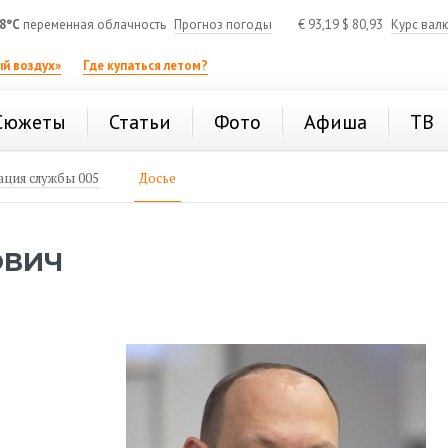
8°C
переменная облачность
Прогноз погоды
€
93,19
$
80,93
Курс вал
й воздух»
Где купаться летом?
Сюжеты
Статьи
Фото
Афиша
ТВ
ция службы 005
Досье
ОВИЧ