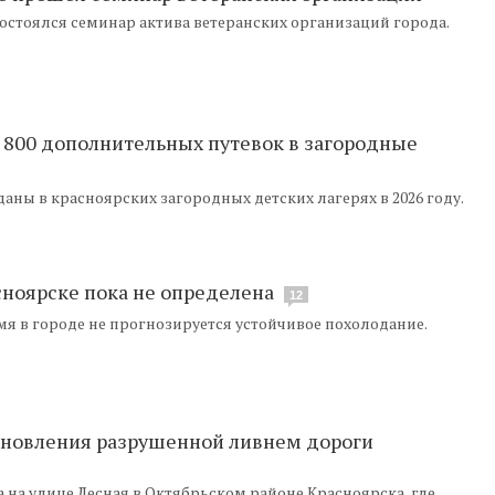
состоялся семинар актива ветеранских организаций города.
 800 дополнительных путевок в загородные
аны в красноярских загородных детских лагерях в 2026 году.
сноярске пока не определена
12
я в городе не прогнозируется устойчивое похолодание.
ановления разрушенной ливнем дороги
на улице Лесная в Октябрьском районе Красноярска, где