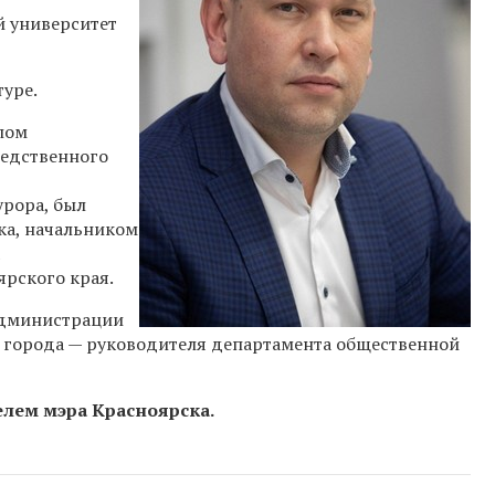
й университет
туре.
лом
ледственного
рора, был
ка, начальником
рского края.
администрации
ы города — руководителя департамента общественной
лем мэра Красноярска.