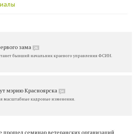
риалы
первого зама
26
танет бывший начальник краевого управления ФСИН.
ут мэрию Красноярска
54
я масштабные кадровые изменения.
ке прошел семинар ветеранских организаций