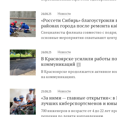
Новости
26.08.25
«Россети Сибирь» благоустроили 
районах города после ремонта ка
Специалисты филиала совместно с подряд
основные мероприятия охватывают центр
Новости
26.08.25
В Красноярске усилили работы п
коммуникаций
1
В Красноярске продолжается активное во
на коммуникациях.
Новости
25.08.25
«За ними — главные открытия»: в
лучших киберспортсменов и юны
700 инженеров в возрасте от 4 до 22 лет
решения по девяти направлениям.