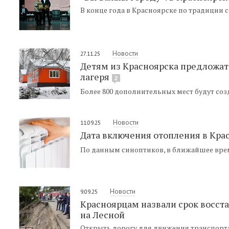
В конце года в Красноярске по традиции 
Новости
27.11.25
Детям из Красноярска предложат
лагеря
2
Более 800 дополнительных мест будут созд
Новости
11.09.25
Дата включения отопления в Кра
По данным синоптиков, в ближайшее врем
Новости
9.09.25
Красноярцам назвали срок восст
на Лесной
Открыть дорогу для движения транспорта 