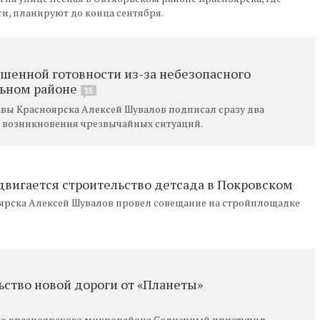
и, планируют до конца сентября.
шенной готовности из-за небезопасного
льном районе
15
вы Красноярска Алексей Шувалов подписал сразу два
 возникновения чрезвычайных ситуаций.
двигается строительство детсада в Покровском
рска Алексей Шувалов провел совещание на стройплощадке
ьство новой дороги от «Планеты»
до красноярского микрорайона Солнечный приступил