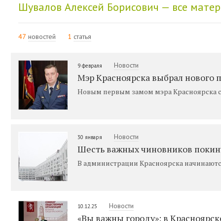
Шувалов Алексей Борисович — все мате
47
новостей
1
статья
Новости
9 февраля
Мэр Красноярска выбрал нового 
Новым первым замом мэра Красноярска с
Новости
30 января
Шесть важных чиновников покин
В администрации Красноярска начинаютс
Новости
10.12.25
«Вы важны городу»: в Красноярс