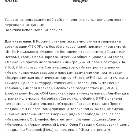
Фото
Видео
Условия использования веб-сайта и политика конфиденциальности и
персональных данных
Политика использования cookies
Для читателей:
В России признаны экстремистскими и запрещены
организации ФБК (Фонд борьбы с коррупцией, признан иноагентом),
Штабы Навального, «Национал-большевистская партия», «Свидетели
Иеговы», «Армия воли народа», «Русский общенациональный союз»,
«Движение против нелегальной иммиграции», «Правый сектор», УНА-
УНСО, УПА, «Тризуб им. Степана Бандеры», «Мизантропик дивижн»,
«Меджлис крымскотатарского народа», движение «Артподготовка»,
общероссийская политическая партия «Воля», АУЕ, батальоны «Азов» и
«Айдар». Признаны террористическими и запрещены: «Движение
Талибан», «Имарат Кавказ», «Исламское государство» (ИГ, ИГИЛ),
Джебхад-ан-Нусра, «АУМ Синрике», «Братья-мусульмане», «Аль-Каида в
странах исламского Магриба», «Сеть», «Колумбайн». В РФ признана
нежелательной деятельность «Открытой России», издания «Проект
Медиа». СМИ-иноагентами признаны: телеканал «Дождь», «Медуза»,
«Важные истории», «Голос Америки», радио «Свобода», The Insider,
«Медиазона», ОВД-инфо. Иноагентами признаны общество/центр
«Мемориал», «Аналитический Центр Юрия Левады», Сахаровский центр.
Instagram и Facebook (Metа) запрещены в РФ за экстремизм.