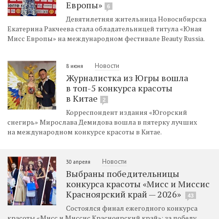
Европы»
6
Девятилетняя жительница Новосибирска
Екатерина Ракчеева стала обладательницей титула «Юная
Мисс Европы» на международном фестивале Beauty Russia.
Новости
8 июня
Журналистка из Югры вошла
в топ-5 конкурса красоты
в Китае
2
Корреспондент издания «Югорский
снегирь» Мирослава Демидова вошла в пятерку лучших
на международном конкурсе красоты в Китае.
Новости
30 апреля
Выбраны победительницы
конкурса красоты «Мисс и Миссис
Красноярский край — 2026»
43
Состоялся финал ежегодного конкурса
красоты «Мисс и Миссис Красноярский край»: за победу