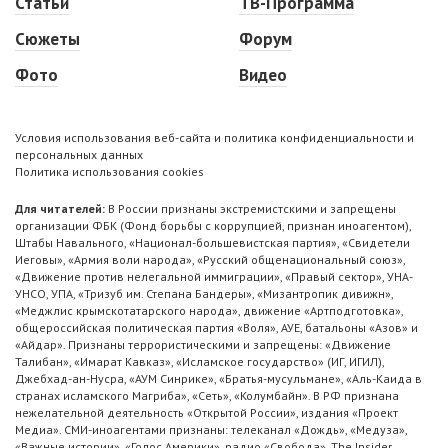
Статьи
ТВ-Программа
Сюжеты
Форум
Фото
Видео
Условия использования веб-сайта и политика конфиденциальности и
персональных данных
Политика использования cookies
Для читателей:
В России признаны экстремистскими и запрещены
организации ФБК (Фонд борьбы с коррупцией, признан иноагентом),
Штабы Навального, «Национал-большевистская партия», «Свидетели
Иеговы», «Армия воли народа», «Русский общенациональный союз»,
«Движение против нелегальной иммиграции», «Правый сектор», УНА-
УНСО, УПА, «Тризуб им. Степана Бандеры», «Мизантропик дивижн»,
«Меджлис крымскотатарского народа», движение «Артподготовка»,
общероссийская политическая партия «Воля», АУЕ, батальоны «Азов» и
«Айдар». Признаны террористическими и запрещены: «Движение
Талибан», «Имарат Кавказ», «Исламское государство» (ИГ, ИГИЛ),
Джебхад-ан-Нусра, «АУМ Синрике», «Братья-мусульмане», «Аль-Каида в
странах исламского Магриба», «Сеть», «Колумбайн». В РФ признана
нежелательной деятельность «Открытой России», издания «Проект
Медиа». СМИ-иноагентами признаны: телеканал «Дождь», «Медуза»,
«Важные истории», «Голос Америки», радио «Свобода», The Insider,