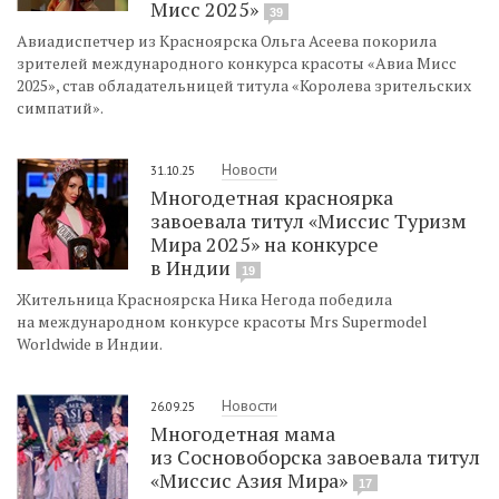
Мисс 2025»
39
Авиадиспетчер из Красноярска Ольга Асеева покорила
зрителей международного конкурса красоты «Авиа Мисс
2025», став обладательницей титула «Королева зрительских
симпатий».
Новости
31.10.25
Многодетная красноярка
завоевала титул «Миссис Туризм
Мира 2025» на конкурсе
в Индии
19
Жительница Красноярска Ника Негода победила
на международном конкурсе красоты Mrs Supermodel
Worldwide в Индии.
Новости
26.09.25
Многодетная мама
из Сосновоборска завоевала титул
«Миссис Азия Мира»
17