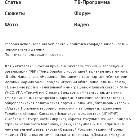
Статьи
ТВ-Программа
Сюжеты
Форум
Фото
Видео
Условия использования веб-сайта и политика конфиденциальности и
персональных данных
Политика использования cookies
Для читателей:
В России признаны экстремистскими и запрещены
организации ФБК (Фонд борьбы с коррупцией, признан иноагентом),
Штабы Навального, «Национал-большевистская партия», «Свидетели
Иеговы», «Армия воли народа», «Русский общенациональный союз»,
«Движение против нелегальной иммиграции», «Правый сектор», УНА-
УНСО, УПА, «Тризуб им. Степана Бандеры», «Мизантропик дивижн»,
«Меджлис крымскотатарского народа», движение «Артподготовка»,
общероссийская политическая партия «Воля», АУЕ, батальоны «Азов» и
«Айдар». Признаны террористическими и запрещены: «Движение
Талибан», «Имарат Кавказ», «Исламское государство» (ИГ, ИГИЛ),
Джебхад-ан-Нусра, «АУМ Синрике», «Братья-мусульмане», «Аль-Каида в
странах исламского Магриба», «Сеть», «Колумбайн». В РФ признана
нежелательной деятельность «Открытой России», издания «Проект
Медиа». СМИ-иноагентами признаны: телеканал «Дождь», «Медуза»,