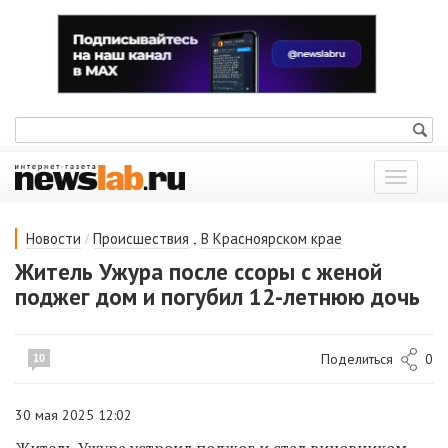
Показат
меню
/
,
Новости
Происшествия
В Красноярском крае
Житель Ужура после ссоры с женой
поджег дом и погубил 12-летнюю дочь
Поделиться
0
10
30 мая 2025 12:02
Житель Ужура устроил поджог и стал виновником