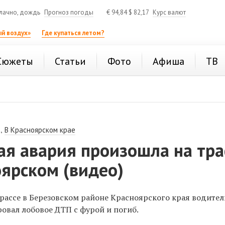
лачно, дождь
Прогноз погоды
€
94,84
$
82,17
Курс валют
й воздух»
Где купаться летом?
Сюжеты
Статьи
Фото
Афиша
ТВ
,
В Красноярском крае
я авария произошла на тра
ярском (видео)
рассе в Березовском районе Красноярского края водител
овал лобовое ДТП с фурой и погиб.