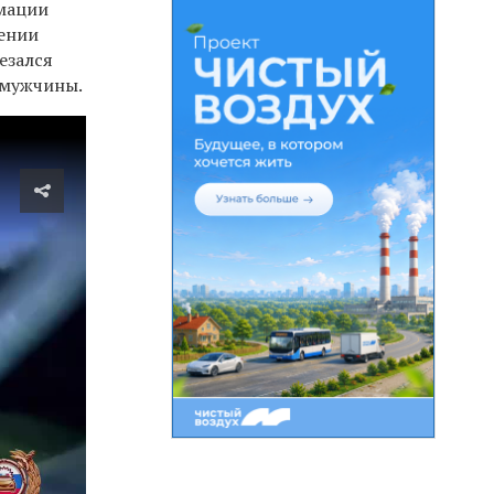
рмации
лении
езался
о мужчины.