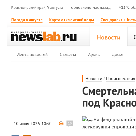
Красноярский край, 9 августа
обновлено: час назад
+13°C
об
Погода в августе
Карта отключений воды
Спецпроект «Чисты
Новости
Лента новостей
Сюжеты
Архив
Досье
/
Новости
Происшествия
Смертельна
под Красно
На федеральной т
10 июня 2025 10:30
10
легковушки спровоцир