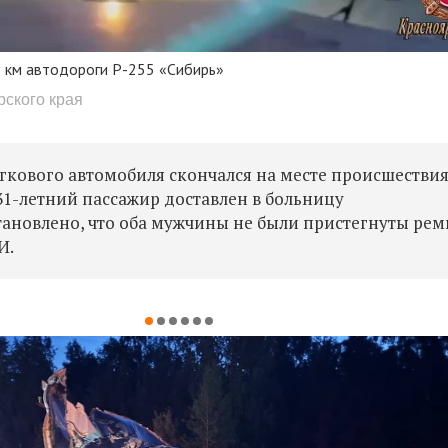
 км автодороги Р-255 «Сибирь»
рского края
егкового автомобиля скончался на месте происшестви
31-летний пассажир доставлен в больницу
тановлено, что оба мужчины не были пристегнуты ре
И.