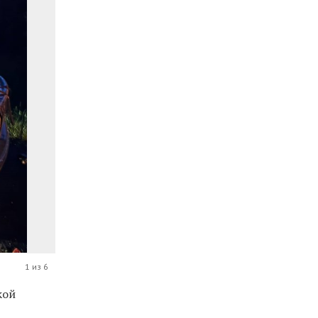
1 из 6
кой