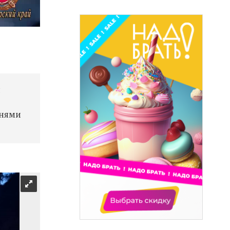
я
мнями