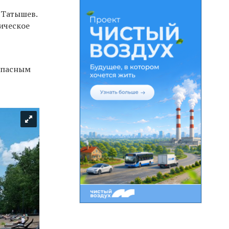
 Татышев.
ическое
опасным