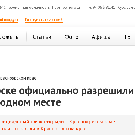
6°C
переменная облачность
Прогноз погоды
€
94,06
$
81,41
Курс вал
й воздух»
Где купаться летом?
Сюжеты
Статьи
Фото
Афиша
ТВ
Красноярском крае
рске официально разрешили
 одном месте
фициальный пляж открыли в Красноярском крае
 пляж открыли в Красноярском крае