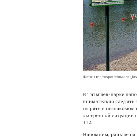
Фото: t.me/rospotrebnadzor_kr
В Татышев-парке напо
внимательно следить з
нырять в незнакомом м
экстренной ситуации 
112.
Напомним, раньше на 