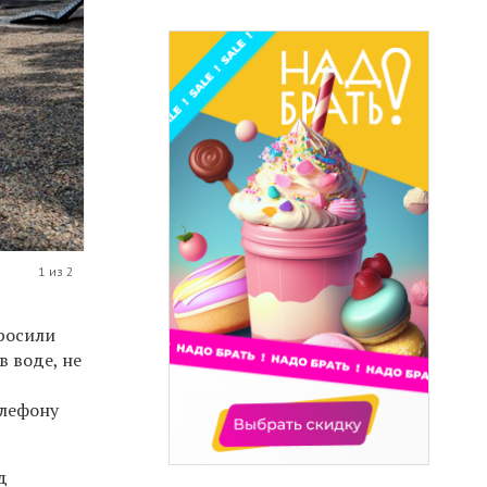
1 из 2
росили
в воде, не
елефону
д