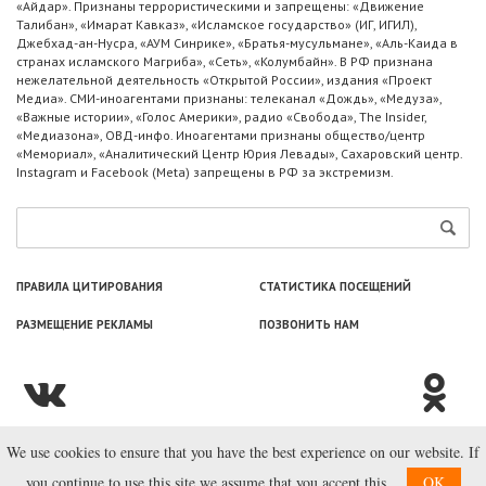
«Айдар». Признаны террористическими и запрещены: «Движение
Талибан», «Имарат Кавказ», «Исламское государство» (ИГ, ИГИЛ),
Джебхад-ан-Нусра, «АУМ Синрике», «Братья-мусульмане», «Аль-Каида в
странах исламского Магриба», «Сеть», «Колумбайн». В РФ признана
нежелательной деятельность «Открытой России», издания «Проект
Медиа». СМИ-иноагентами признаны: телеканал «Дождь», «Медуза»,
«Важные истории», «Голос Америки», радио «Свобода», The Insider,
«Медиазона», ОВД-инфо. Иноагентами признаны общество/центр
«Мемориал», «Аналитический Центр Юрия Левады», Сахаровский центр.
Instagram и Facebook (Metа) запрещены в РФ за экстремизм.
ПРАВИЛА ЦИТИРОВАНИЯ
СТАТИСТИКА ПОСЕЩЕНИЙ
РАЗМЕЩЕНИЕ РЕКЛАМЫ
ПОЗВОНИТЬ НАМ
We use cookies to ensure that you have the best experience on our website. If
© ООО «Лаборатория Новоcтей», 2003—2026.
you continue to use this site we assume that you accept this.
OK