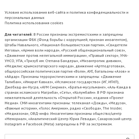
Условия использования веб-сайта и политика конфиденциальности и
персональных данных
Политика использования cookies
Для читателей:
В России признаны экстремистскими и запрещены
организации ФБК (Фонд борьбы с коррупцией, признан иноагентом),
Штабы Навального, «Национал-большевистская партия», «Свидетели
Иеговы», «Армия воли народа», «Русский общенациональный союз»,
«Движение против нелегальной иммиграции», «Правый сектор», УНА-
УНСО, УПА, «Тризуб им. Степана Бандеры», «Мизантропик дивижн»,
«Меджлис крымскотатарского народа», движение «Артподготовка»,
общероссийская политическая партия «Воля», АУЕ, батальоны «Азов» и
«Айдар». Признаны террористическими и запрещены: «Движение
Талибан», «Имарат Кавказ», «Исламское государство» (ИГ, ИГИЛ),
Джебхад-ан-Нусра, «АУМ Синрике», «Братья-мусульмане», «Аль-Каида в
странах исламского Магриба», «Сеть», «Колумбайн». В РФ признана
нежелательной деятельность «Открытой России», издания «Проект
Медиа». СМИ-иноагентами признаны: телеканал «Дождь», «Медуза»,
«Важные истории», «Голос Америки», радио «Свобода», The Insider,
«Медиазона», ОВД-инфо. Иноагентами признаны общество/центр
«Мемориал», «Аналитический Центр Юрия Левады», Сахаровский центр.
Instagram и Facebook (Metа) запрещены в РФ за экстремизм.