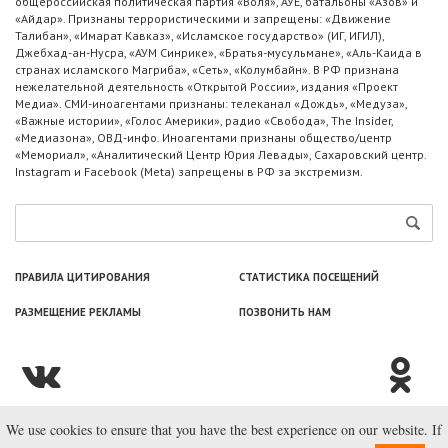
общероссийская политическая партия «Воля», АУЕ, батальоны «Азов» и
«Айдар». Признаны террористическими и запрещены: «Движение
Талибан», «Имарат Кавказ», «Исламское государство» (ИГ, ИГИЛ),
Джебхад-ан-Нусра, «АУМ Синрике», «Братья-мусульмане», «Аль-Каида в
странах исламского Магриба», «Сеть», «Колумбайн». В РФ признана
нежелательной деятельность «Открытой России», издания «Проект
Медиа». СМИ-иноагентами признаны: телеканал «Дождь», «Медуза»,
«Важные истории», «Голос Америки», радио «Свобода», The Insider,
«Медиазона», ОВД-инфо. Иноагентами признаны общество/центр
«Мемориал», «Аналитический Центр Юрия Левады», Сахаровский центр.
Instagram и Facebook (Metа) запрещены в РФ за экстремизм.
ПРАВИЛА ЦИТИРОВАНИЯ
СТАТИСТИКА ПОСЕЩЕНИЙ
РАЗМЕЩЕНИЕ РЕКЛАМЫ
ПОЗВОНИТЬ НАМ
We use cookies to ensure that you have the best experience on our website. If
© ООО «Лаборатория Новоcтей», 2003—2026.