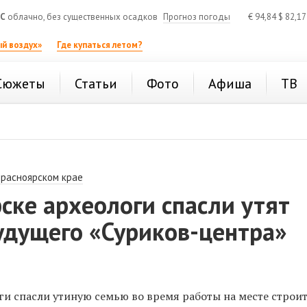
°C
облачно, без существенных осадков
Прогноз погоды
€
94,84
$
82,1
й воздух»
Где купаться летом?
Сюжеты
Статьи
Фото
Афиша
ТВ
Красноярском крае
ске археологи спасли утят
удущего «Суриков-центра»
ги спасли утиную семью во время работы на месте строи