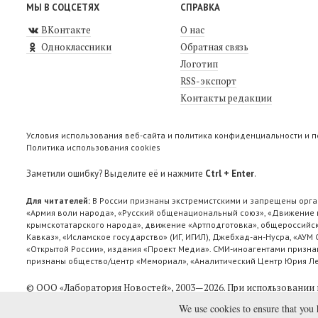
МЫ В СОЦСЕТЯХ
СПРАВКА
ВКонтакте
О нас
Одноклассники
Обратная связь
Логотип
RSS-экспорт
Контакты редакции
Условия использования веб-сайта и политика конфиденциальности и 
Политика использования cookies
Заметили ошибку? Выделите её и нажмите
Ctrl + Enter
.
Для читателей:
В России признаны экстремистскими и запрещены орга
«Армия воли народа», «Русский общенациональный союз», «Движение п
крымскотатарского народа», движение «Артподготовка», общероссийск
Кавказ», «Исламское государство» (ИГ, ИГИЛ), Джебхад-ан-Нусра, «АУМ
«Открытой России», издания «Проект Медиа». СМИ-иноагентами признан
признаны общество/центр «Мемориал», «Аналитический Центр Юрия Лев
© ООО «Лаборатория Новоcтей», 2003—2026.
При использовании 
We use cookies to ensure that you 