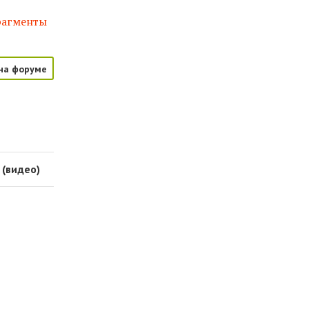
рагменты
на форуме
 (видео)