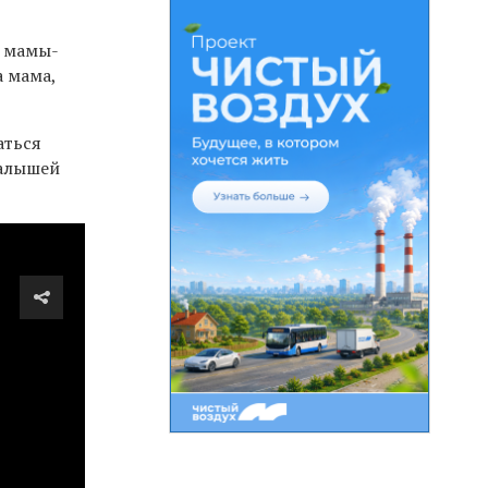
о мамы-
а мама,
аться
малышей