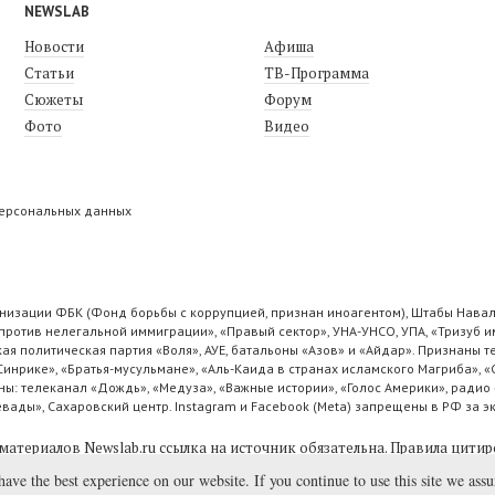
NEWSLAB
Новости
Афиша
Статьи
ТВ-Программа
Сюжеты
Форум
Фото
Видео
персональных данных
низации ФБК (Фонд борьбы с коррупцией, признан иноагентом), Штабы Навал
ротив нелегальной иммиграции», «Правый сектор», УНА-УНСО, УПА, «Тризуб и
ая политическая партия «Воля», АУЕ, батальоны «Азов» и «Айдар». Признаны
 Синрике», «Братья-мусульмане», «Аль-Каида в странах исламского Магриба», 
ы: телеканал «Дождь», «Медуза», «Важные истории», «Голос Америки», радио 
ады», Сахаровский центр. Instagram и Facebook (Metа) запрещены в РФ за э
материалов Newslab.ru ссылка на источник обязательна.
Правила цитир
have the best experience on our website. If you continue to use this site we ass