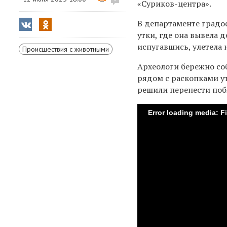
«Суриков-центра».
В департаменте градо
утки, где она вывела 
испугавшись, улетела 
Происшествия с животными
Археологи бережно соб
рядом с раскопками ут
решили перенести побл
Error loading media: F