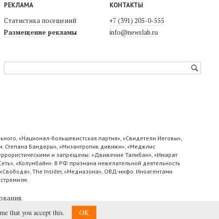
РЕКЛАМА
КОНТАКТЫ
Статистика посещений
+7 (391) 205-0-555
Размещение рекламы
info@newslab.ru
ьного, «Национал-большевистская партия», «Свидетели Иеговы»,
м. Степана Бандеры», «Мизантропик дивижн», «Меджлис
 террористическими и запрещены: «Движение Талибан», «Имарат
«Сеть», «Колумбайн». В РФ признана нежелательной деятельность
«Свобода», The Insider, «Медиазона», ОВД-инфо. Иноагентами
кстремизм.
ования
.
ume that you accept this.
OK