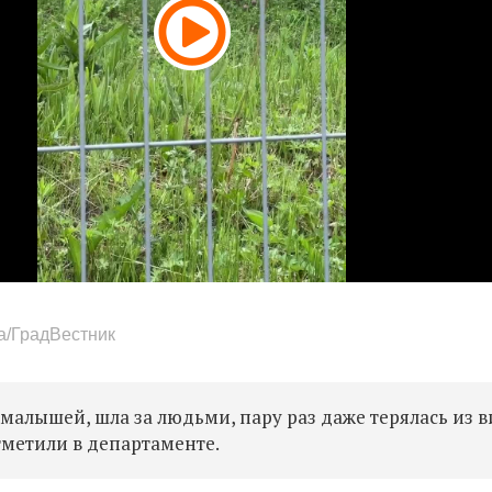
а/ГрадВестник
малышей, шла за людьми, пару раз даже терялась из в
тметили в департаменте.