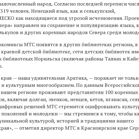
 малочисленный народ. Согласно последней переписи чис
319 человек. Ненецкий язык, как и селькупский,
ЕСКО как находящиеся под угрозой исчезновения. Прое
ера» направлен на сохранение и популяризацию языка, 
елькупов и других коренных народов Севера среди молод
окомиксы МТС появятся в других библиотеках региона, в
 краевой детской библиотеке, сети детских библиотек и
их библиотеках Норильска (включая районы Талнах и Кайе
к.
 края — наша удивительная Арктика, — поражает не тольк
 и культурным многообразием. По данным Всероссийско
в нашем регионе проживают представители 100 коренных
, включая долган, эвенков, ненцев, кетов, нганасан, сел
 цифровых решений МТС стремится оцифровывать культу
 поколений и молодежи — мы стремимся к тому, чтобы 
 уникальной культурой, историей и традициями нашего
рая», — отметил директор МТС в Красноярском крае Сер