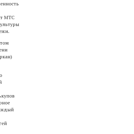
ленность
кт МТС
культуры
ежи.
 том
мени
ркан)
о
й
ькупов
рное
каждый
гей