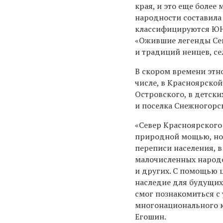
края, и это еще более
народности составила 
классифицируются ЮН
«Ожившие легенды Сев
и традиций ненцев, с
В скором времени этн
числе, в Красноярской
Островского, в детск
и поселка Снежногорс
«Север Красноярского
природной мощью, но
переписи населения, 
малочисленных народов
и других. С помощью
наследие для будущих
смог познакомиться с
многонационального к
Егошин.