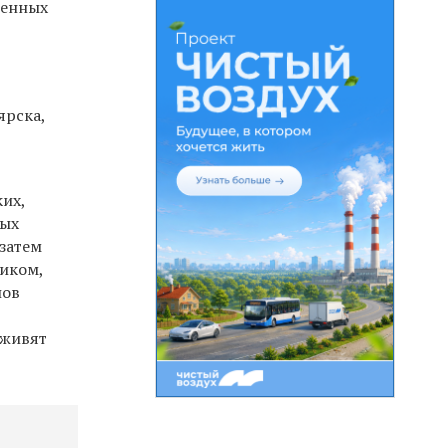
ренных
ярска,
их,
ных
затем
ником,
лов
оживят