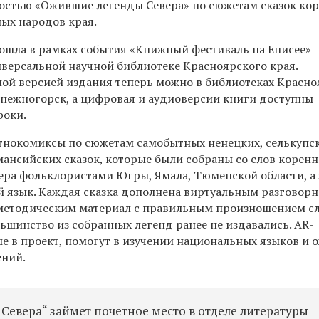
остью «Ожившие легенды Севера» по сюжетам сказок ко
ых народов края.
ошла в рамках события «Книжный фестиваль на Енисее»
иверсальной научной библиотеке Красноярского края.
ной версией издания теперь можно в библиотеках Красно
Снежногорск, а цифровая и аудиоверсии книги доступны
роки.
тнокомиксы по сюжетам самобытных ненецких, селькупск
мансийских сказок, которые были собраны со слов корен
ера фольклористами Югры, Ямала, Тюменской области, а 
й язык. Каждая сказка дополнена виртуальным разговор
етодическим материал с правильным произношением с
льшинство из собранных легенд ранее не издавались. AR-
е в проект, помогут в изучении национальных языков и 
ений.
евера“ займет почетное место в отделе литературы