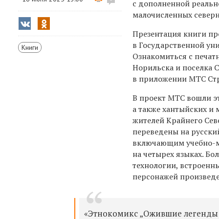
с дополненной реальн
малочисленных северн
Презентация книги пр
в Государственной ун
Книги
Ознакомиться с печат
Норильска и поселка 
в приложении МТС Ст
В проект МТС вошли э
а также хантыйских и 
жителей Крайнего Сев
переведены на русски
включающим учебно-м
на четырех языках. Бо
технологии, встроенны
персонажей произвед
«Этнокомикс „Ожившие легенды С