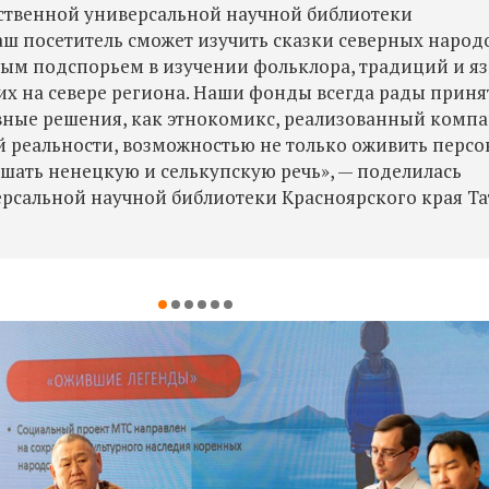
рственной универсальной научной библиотеки
аш посетитель сможет изучить сказки северных народ
чным подспорьем в изучении фольклора, традиций и я
х на севере региона. Наши фонды всегда рады приня
вные решения, как этнокомикс, реализованный комп
 реальности, возможностью не только оживить перс
шать ненецкую и селькупскую речь», — поделилась
рсальной научной библиотеки Красноярского края Та