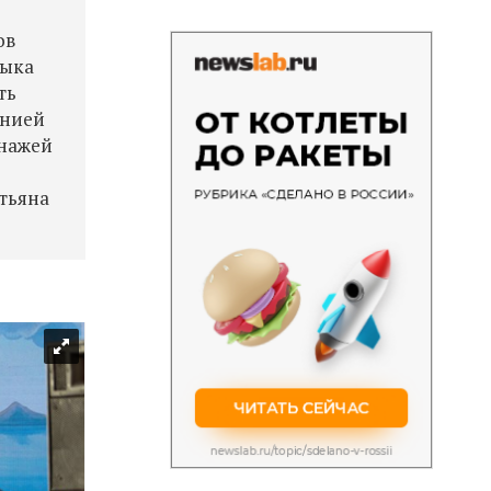
ов
зыка
ть
анией
онажей
тьяна