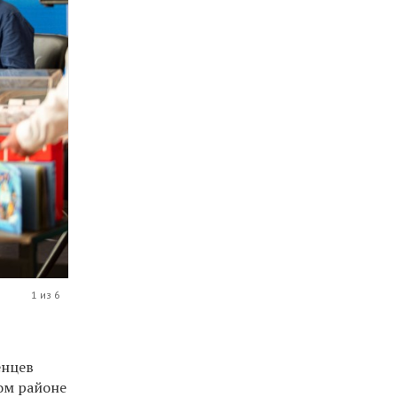
1 из 6
енцев
ком районе