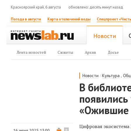
Красноярский край, 6 августа
обновлено: десять минут назад
Погода в августе
Карта отключений воды
Спецпроект «Чисты
Новости
Лента новостей
Сюжеты
Архив
Досье
/
,
Новости
Культура
Общ
В библиоте
появились
«Ожившие 
Цифровая экосистема 
16 июня 2025 13:00
0