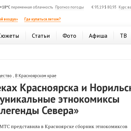
+18°C
переменная облачность
Прогноз погоды
€
93,19
$
80,93
Курс в
й воздух»
Где купаться летом?
Сюжеты
Статьи
Фото
Афиша
ТВ
,
ество
В Красноярском крае
ках Красноярска и Норильс
 уникальные этнокомиксы
легенды Севера»
МТС представила в Красноярске сборник этнокомиксов