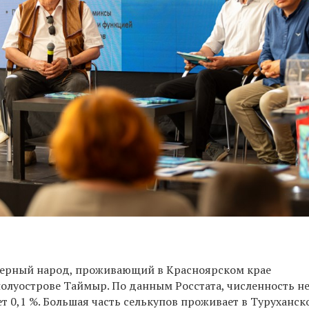
верный народ, проживающий в Красноярском крае
олуострове Таймыр. По данным Росстата, численность н
т 0,1 %. Большая часть селькупов проживает в Туруханс