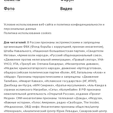
Фото
Видео
Условия использования веб-сайта и политика конфиденциальности и
персональных данных
Политика использования cookies
Для читателей:
В России признаны экстремистскими и запрещены
организации ФБК (Фонд борьбы с коррупцией, признан иноагентом),
Штабы Навального, «Национал-большевистская партия», «Свидетели
Иеговы», «Армия воли народа», «Русский общенациональный союз»,
«Движение против нелегальной иммиграции», «Правый сектор», УНА-
УНСО, УПА, «Тризуб им. Степана Бандеры», «Мизантропик дивижн»,
«Меджлис крымскотатарского народа», движение «Артподготовка»,
общероссийская политическая партия «Воля», АУЕ, батальоны «Азов» и
«Айдар». Признаны террористическими и запрещены: «Движение
Талибан», «Имарат Кавказ», «Исламское государство» (ИГ, ИГИЛ),
Джебхад-ан-Нусра, «АУМ Синрике», «Братья-мусульмане», «Аль-Каида в
странах исламского Магриба», «Сеть», «Колумбайн». В РФ признана
нежелательной деятельность «Открытой России», издания «Проект
Медиа». СМИ-иноагентами признаны: телеканал «Дождь», «Медуза»,
«Важные истории», «Голос Америки», радио «Свобода», The Insider,
«Медиазона», ОВД-инфо. Иноагентами признаны общество/центр
«Мемориал», «Аналитический Центр Юрия Левады», Сахаровский центр.