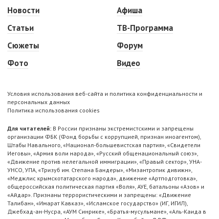
Новости
Афиша
Статьи
ТВ-Программа
Сюжеты
Форум
Фото
Видео
Условия использования веб-сайта и политика конфиденциальности и
персональных данных
Политика использования cookies
Для читателей:
В России признаны экстремистскими и запрещены
организации ФБК (Фонд борьбы с коррупцией, признан иноагентом),
Штабы Навального, «Национал-большевистская партия», «Свидетели
Иеговы», «Армия воли народа», «Русский общенациональный союз»,
«Движение против нелегальной иммиграции», «Правый сектор», УНА-
УНСО, УПА, «Тризуб им. Степана Бандеры», «Мизантропик дивижн»,
«Меджлис крымскотатарского народа», движение «Артподготовка»,
общероссийская политическая партия «Воля», АУЕ, батальоны «Азов» и
«Айдар». Признаны террористическими и запрещены: «Движение
Талибан», «Имарат Кавказ», «Исламское государство» (ИГ, ИГИЛ),
Джебхад-ан-Нусра, «АУМ Синрике», «Братья-мусульмане», «Аль-Каида в