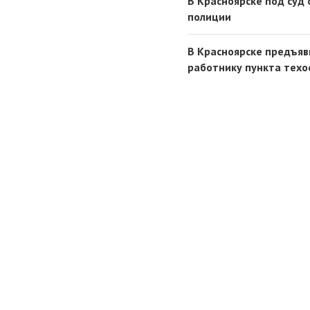
В Красноярске под суд
полиции
В Красноярске предъяв
работнику пункта тех