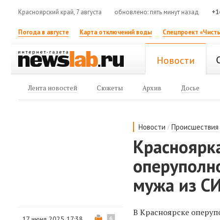
Красноярский край, 7 августа
обновлено: пять минут назад
+1
Погода в августе
Карта отключений воды
Спецпроект «Чисты
Новости
Лента новостей
Сюжеты
Архив
Досье
/
Новости
Происшествия
Красноярка
оперуполн
мужа из С
В Красноярске оперуп
17 июня 2025 17:38
6