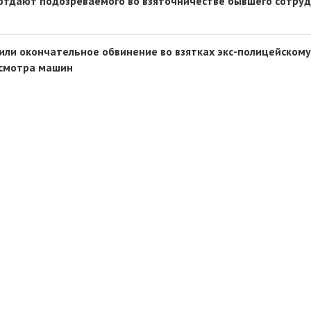
 отдают подозреваемого во взяточничестве бывшего сотру
или окончательное обвинение во взятках экс-полицейскому
осмотра машин