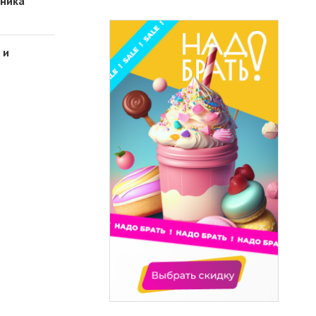
дника
 и