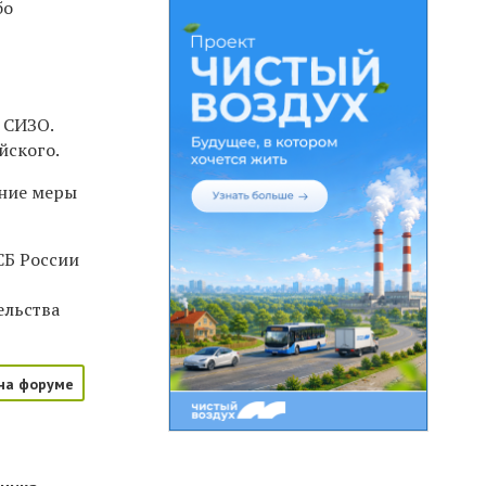
бо
 СИЗО.
йского.
ение меры
СБ России
ельства
на форуме