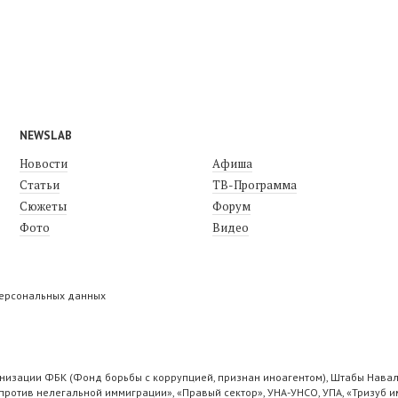
NEWSLAB
Новости
Афиша
Статьи
ТВ-Программа
Сюжеты
Форум
Фото
Видео
персональных данных
низации ФБК (Фонд борьбы с коррупцией, признан иноагентом), Штабы Навал
ротив нелегальной иммиграции», «Правый сектор», УНА-УНСО, УПА, «Тризуб и