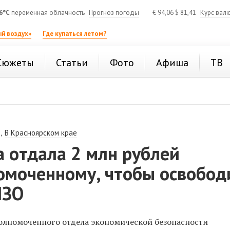
6°C
переменная облачность
Прогноз погоды
€
94,06
$
81,41
Курс вал
й воздух»
Где купаться летом?
Сюжеты
Статьи
Фото
Афиша
ТВ
,
В Красноярском крае
 отдала 2 млн рублей
омоченному, чтобы освобод
ИЗО
олномоченного отдела экономической безопасности