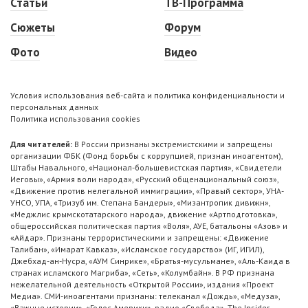
Статьи
ТВ-Программа
Сюжеты
Форум
Фото
Видео
Условия использования веб-сайта и политика конфиденциальности и
персональных данных
Политика использования cookies
Для читателей:
В России признаны экстремистскими и запрещены
организации ФБК (Фонд борьбы с коррупцией, признан иноагентом),
Штабы Навального, «Национал-большевистская партия», «Свидетели
Иеговы», «Армия воли народа», «Русский общенациональный союз»,
«Движение против нелегальной иммиграции», «Правый сектор», УНА-
УНСО, УПА, «Тризуб им. Степана Бандеры», «Мизантропик дивижн»,
«Меджлис крымскотатарского народа», движение «Артподготовка»,
общероссийская политическая партия «Воля», АУЕ, батальоны «Азов» и
«Айдар». Признаны террористическими и запрещены: «Движение
Талибан», «Имарат Кавказ», «Исламское государство» (ИГ, ИГИЛ),
Джебхад-ан-Нусра, «АУМ Синрике», «Братья-мусульмане», «Аль-Каида в
странах исламского Магриба», «Сеть», «Колумбайн». В РФ признана
нежелательной деятельность «Открытой России», издания «Проект
Медиа». СМИ-иноагентами признаны: телеканал «Дождь», «Медуза»,
«Важные истории», «Голос Америки», радио «Свобода», The Insider,