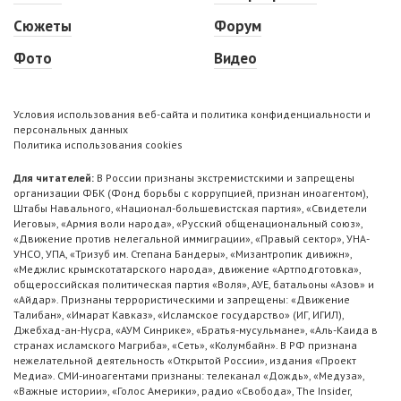
Сюжеты
Форум
Фото
Видео
Условия использования веб-сайта и политика конфиденциальности и
персональных данных
Политика использования cookies
Для читателей:
В России признаны экстремистскими и запрещены
организации ФБК (Фонд борьбы с коррупцией, признан иноагентом),
Штабы Навального, «Национал-большевистская партия», «Свидетели
Иеговы», «Армия воли народа», «Русский общенациональный союз»,
«Движение против нелегальной иммиграции», «Правый сектор», УНА-
УНСО, УПА, «Тризуб им. Степана Бандеры», «Мизантропик дивижн»,
«Меджлис крымскотатарского народа», движение «Артподготовка»,
общероссийская политическая партия «Воля», АУЕ, батальоны «Азов» и
«Айдар». Признаны террористическими и запрещены: «Движение
Талибан», «Имарат Кавказ», «Исламское государство» (ИГ, ИГИЛ),
Джебхад-ан-Нусра, «АУМ Синрике», «Братья-мусульмане», «Аль-Каида в
странах исламского Магриба», «Сеть», «Колумбайн». В РФ признана
нежелательной деятельность «Открытой России», издания «Проект
Медиа». СМИ-иноагентами признаны: телеканал «Дождь», «Медуза»,
«Важные истории», «Голос Америки», радио «Свобода», The Insider,