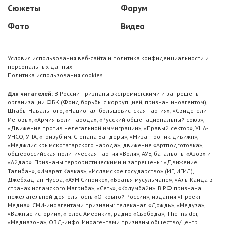
Сюжеты
Форум
Фото
Видео
Условия использования веб-сайта и политика конфиденциальности и
персональных данных
Политика использования cookies
Для читателей:
В России признаны экстремистскими и запрещены
организации ФБК (Фонд борьбы с коррупцией, признан иноагентом),
Штабы Навального, «Национал-большевистская партия», «Свидетели
Иеговы», «Армия воли народа», «Русский общенациональный союз»,
«Движение против нелегальной иммиграции», «Правый сектор», УНА-
УНСО, УПА, «Тризуб им. Степана Бандеры», «Мизантропик дивижн»,
«Меджлис крымскотатарского народа», движение «Артподготовка»,
общероссийская политическая партия «Воля», АУЕ, батальоны «Азов» и
«Айдар». Признаны террористическими и запрещены: «Движение
Талибан», «Имарат Кавказ», «Исламское государство» (ИГ, ИГИЛ),
Джебхад-ан-Нусра, «АУМ Синрике», «Братья-мусульмане», «Аль-Каида в
странах исламского Магриба», «Сеть», «Колумбайн». В РФ признана
нежелательной деятельность «Открытой России», издания «Проект
Медиа». СМИ-иноагентами признаны: телеканал «Дождь», «Медуза»,
«Важные истории», «Голос Америки», радио «Свобода», The Insider,
«Медиазона», ОВД-инфо. Иноагентами признаны общество/центр