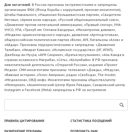
Для читателей:
В России признаны экстремистскими и запрещены
организации ФБК (Фонд борьбы с коррупцией, признан иноагентом),
Штабы Навального, «Национал-большевистская партия», «Свидетели
Иеговы», «Армия воли народа», «Русский общенациональный союз»,
«Движение против нелегальной иммиграции», «Правый сектор», УНА-
УНСО, УПА, «Тризуб им. Степана Бандеры», «Мизантропик дивижн»,
«Меджлис крымскотатарского народа», движение «Артподготовка»,
общероссийская политическая партия «Воля», АУЕ, батальоны «Азов» и
«Айдар». Признаны террористическими и запрещены: «Движение
Талибан», «Имарат Кавказ», «Исламское государство» (ИГ, ИГИЛ),
Джебхад-ан-Нусра, «АУМ Синрике», «Братья-мусульмане», «Аль-Каида в
странах исламского Магриба», «Сеть», «Колумбайн». В РФ признана
нежелательной деятельность «Открытой России», издания «Проект
Медиа». СМИ-иноагентами признаны: телеканал «Дождь», «Медуза»,
«Важные истории», «Голос Америки», радио «Свобода», The Insider,
«Медиазона», ОВД-инфо. Иноагентами признаны общество/центр
«Мемориал», «Аналитический Центр Юрия Левады», Сахаровский центр.
Instagram и Facebook (Metа) запрещены в РФ за экстремизм.
ПРАВИЛА ЦИТИРОВАНИЯ
СТАТИСТИКА ПОСЕЩЕНИЙ
РАЗМЕЩЕНИЕ РЕКЛАМЫ
ПОЗВОНИТЬ НАМ