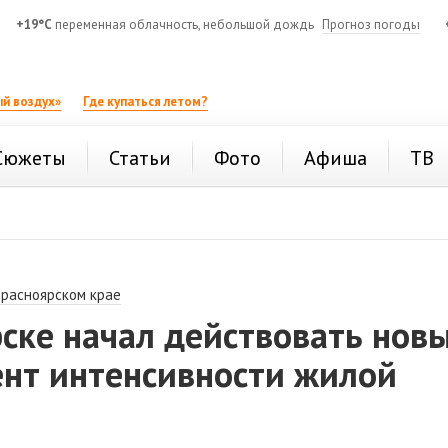
+19°C
переменная облачность, небольшой дождь
Прогноз погоды
й воздух»
Где купаться летом?
Сюжеты
Статьи
Фото
Афиша
ТВ
Красноярском крае
ске начал действовать нов
нт интенсивности жилой