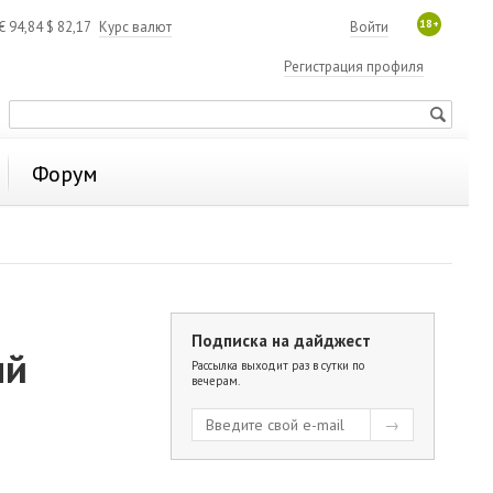
18+
€
94,84
$
82,17
Курс валют
Войти
Регистрация профиля
Форум
Подписка на дайджест
ый
Рассылка выходит раз в сутки по
вечерам.