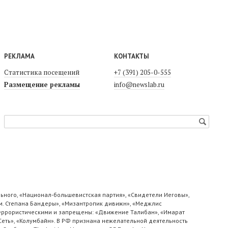
РЕКЛАМА
КОНТАКТЫ
Статистика посещений
+7 (391) 205-0-555
Размещение рекламы
info@newslab.ru
ьного, «Национал-большевистская партия», «Свидетели Иеговы»,
м. Степана Бандеры», «Мизантропик дивижн», «Меджлис
 террористическими и запрещены: «Движение Талибан», «Имарат
«Сеть», «Колумбайн». В РФ признана нежелательной деятельность