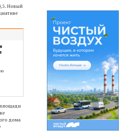
0,5. Новый
ициативе
я
е
ую
 площади
ке
ного дома
у