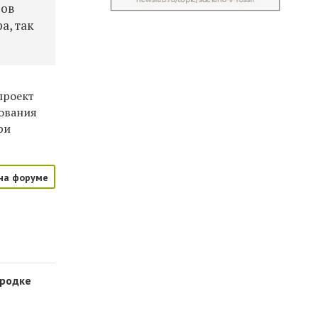
ров
а, так
проект
зования
ри
на форуме
ородке