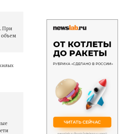
. При
 объем
 жилых
ные
сети