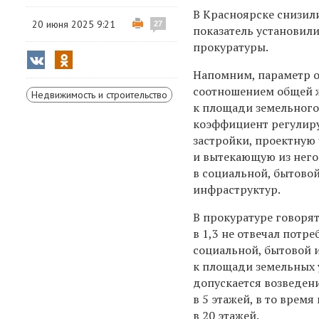
В Красноярске снизил
20 июня 2025 9:21
27
показатель установили
прокуратуры.
Напомним, параметр 
соотношением общей 
Недвижимость и строительство
к площади земельного 
коэффициент регулиру
застройки, проектную
и вытекающую из него
в социальной, бытово
инфраструктур.
В прокуратуре говорят
в 1,3 не отвечал потре
социальной, бытовой 
к площади земельных 
допускается возведени
в 5 этажей, в то врем
в 20 этажей.