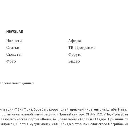
NEWSLAB
Новости
Афиша
Статьи
ТВ-Программа
Сюжеты
Форум
Фото
Видео
персональных данных
низации ФБК (Фонд борьбы с коррупцией, признан иноагентом), Штабы Навал
ротив нелегальной иммиграции», «Правый сектор», УНА-УНСО, УПА, «Тризуб и
ая политическая партия «Воля», АУЕ, батальоны «Азов» и «Айдар». Признаны
 Синрике», «Братья-мусульмане», «Аль-Каида в странах исламского Магриба», 