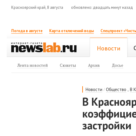
Красноярский край, 8 августа
обновлено: двадцать минут назад
Погода в августе
Карта отключений воды
Спецпроект «Чисты
Новости
Лента новостей
Сюжеты
Архив
Досье
/
,
Новости
Общество
В 
В Краснояр
коэффицие
застройки