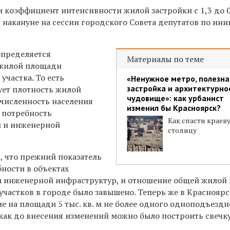
и ко
эффициент интенсивности жилой застройки
с 1,3 до 
 накануне на сессии городского Совета депутатов по ин
определяется
Материалы по теме
жилой площади
участка. То есть
«Ненужное метро, полезна
застройка и архитектурно
ет плотность жилой
чудовище»: как урбанист
 численность населения
изменил бы Красноярск?
 потребность
Как спасти краев
й и инженерной
столицу
, что прежний показатель
бности в объектах
и инженерной инфраструктур, и отношение общей жилой
участков в городе было завышено. Теперь же в Красноярс
е на площади 5 тыс. кв. м не более одного одноподъезд
я как до внесения изменений можно было построить свечк