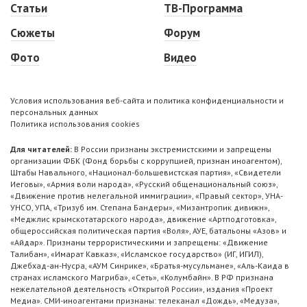
Статьи
ТВ-Программа
Сюжеты
Форум
Фото
Видео
Условия использования веб-сайта и политика конфиденциальности и
персональных данных
Политика использования cookies
Для читателей:
В России признаны экстремистскими и запрещены
организации ФБК (Фонд борьбы с коррупцией, признан иноагентом),
Штабы Навального, «Национал-большевистская партия», «Свидетели
Иеговы», «Армия воли народа», «Русский общенациональный союз»,
«Движение против нелегальной иммиграции», «Правый сектор», УНА-
УНСО, УПА, «Тризуб им. Степана Бандеры», «Мизантропик дивижн»,
«Меджлис крымскотатарского народа», движение «Артподготовка»,
общероссийская политическая партия «Воля», АУЕ, батальоны «Азов» и
«Айдар». Признаны террористическими и запрещены: «Движение
Талибан», «Имарат Кавказ», «Исламское государство» (ИГ, ИГИЛ),
Джебхад-ан-Нусра, «АУМ Синрике», «Братья-мусульмане», «Аль-Каида в
странах исламского Магриба», «Сеть», «Колумбайн». В РФ признана
нежелательной деятельность «Открытой России», издания «Проект
Медиа». СМИ-иноагентами признаны: телеканал «Дождь», «Медуза»,