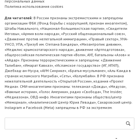
персональных данных
Политика использования cookies
Для читателей:
В России признаны экстремистскими и запрещены
организации ФБК (Фонд борьбы с коррупцией, признан иноагентом),
Штабы Навального, «Национал-большевистская партия», «Свидетели
Иеговы», «Армия воли народа», «Русский общенациональный союз»,
«Движение против нелегальной иммиграции», «Правый сектор», УНА-
УНСО, УПА, «Тризуб им. Степана Бандеры», «Мизантропик дивижн»,
«Меджлис крымскотатарского народа», движение «Артподготовка»,
общероссийская политическая партия «Воля», АУЕ, батальоны «Азов» и
«Айдар». Признаны террористическими и запрещены: «Движение
Талибан», «Имарат Кавказ», «Исламское государство» (ИГ, ИГИЛ),
Джебхад-ан-Нусра, «АУМ Синрике», «Братья-мусульмане», «Аль-Каида в
странах исламского Магриба», «Сеть», «Колумбайн». В РФ признана
нежелательной деятельность «Открытой России», издания «Проект
Медиа». СМИ-иноагентами признаны: телеканал «Дождь», «Медуза»,
«Важные истории», «Голос Америки», радио «Свобода», The Insider,
«Медиазона», ОВД-инфо. Иноагентами признаны общество/центр
«Мемориал», «Аналитический Центр Юрия Левады», Сахаровский центр.
Instagram и Facebook (Metа) запрещены в РФ за экстремизм.