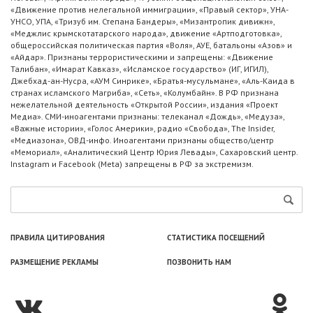
«Движение против нелегальной иммиграции», «Правый сектор», УНА-
УНСО, УПА, «Тризуб им. Степана Бандеры», «Мизантропик дивижн»,
«Меджлис крымскотатарского народа», движение «Артподготовка»,
общероссийская политическая партия «Воля», АУЕ, батальоны «Азов» и
«Айдар». Признаны террористическими и запрещены: «Движение
Талибан», «Имарат Кавказ», «Исламское государство» (ИГ, ИГИЛ),
Джебхад-ан-Нусра, «АУМ Синрике», «Братья-мусульмане», «Аль-Каида в
странах исламского Магриба», «Сеть», «Колумбайн». В РФ признана
нежелательной деятельность «Открытой России», издания «Проект
Медиа». СМИ-иноагентами признаны: телеканал «Дождь», «Медуза»,
«Важные истории», «Голос Америки», радио «Свобода», The Insider,
«Медиазона», ОВД-инфо. Иноагентами признаны общество/центр
«Мемориал», «Аналитический Центр Юрия Левады», Сахаровский центр.
Instagram и Facebook (Metа) запрещены в РФ за экстремизм.
ПРАВИЛА ЦИТИРОВАНИЯ
СТАТИСТИКА ПОСЕЩЕНИЙ
РАЗМЕЩЕНИЕ РЕКЛАМЫ
ПОЗВОНИТЬ НАМ