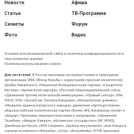
Новости
Афиша
Статьи
ТВ-Программа
Сюжеты
Форум
Фото
Видео
Условия использования веб-сайта и политика конфиденциальности и
персональных данных
Политика использования cookies
Для читателей:
В России признаны экстремистскими и запрещены
организации ФБК (Фонд борьбы с коррупцией, признан иноагентом),
Штабы Навального, «Национал-большевистская партия», «Свидетели
Иеговы», «Армия воли народа», «Русский общенациональный союз»,
«Движение против нелегальной иммиграции», «Правый сектор», УНА-
УНСО, УПА, «Тризуб им. Степана Бандеры», «Мизантропик дивижн»,
«Меджлис крымскотатарского народа», движение «Артподготовка»,
общероссийская политическая партия «Воля», АУЕ, батальоны «Азов» и
«Айдар». Признаны террористическими и запрещены: «Движение
Талибан», «Имарат Кавказ», «Исламское государство» (ИГ, ИГИЛ),
Джебхад-ан-Нусра, «АУМ Синрике», «Братья-мусульмане», «Аль-Каида в
странах исламского Магриба», «Сеть», «Колумбайн». В РФ признана