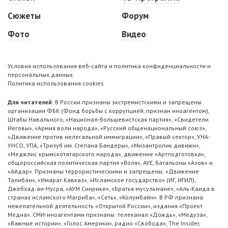
Сюжеты
Форум
Фото
Видео
Условия использования веб-сайта и политика конфиденциальности и
персональных данных
Политика использования cookies
Для читателей:
В России признаны экстремистскими и запрещены
организации ФБК (Фонд борьбы с коррупцией, признан иноагентом),
Штабы Навального, «Национал-большевистская партия», «Свидетели
Иеговы», «Армия воли народа», «Русский общенациональный союз»,
«Движение против нелегальной иммиграции», «Правый сектор», УНА-
УНСО, УПА, «Тризуб им. Степана Бандеры», «Мизантропик дивижн»,
«Меджлис крымскотатарского народа», движение «Артподготовка»,
общероссийская политическая партия «Воля», АУЕ, батальоны «Азов» и
«Айдар». Признаны террористическими и запрещены: «Движение
Талибан», «Имарат Кавказ», «Исламское государство» (ИГ, ИГИЛ),
Джебхад-ан-Нусра, «АУМ Синрике», «Братья-мусульмане», «Аль-Каида в
странах исламского Магриба», «Сеть», «Колумбайн». В РФ признана
нежелательной деятельность «Открытой России», издания «Проект
Медиа». СМИ-иноагентами признаны: телеканал «Дождь», «Медуза»,
«Важные истории», «Голос Америки», радио «Свобода», The Insider,