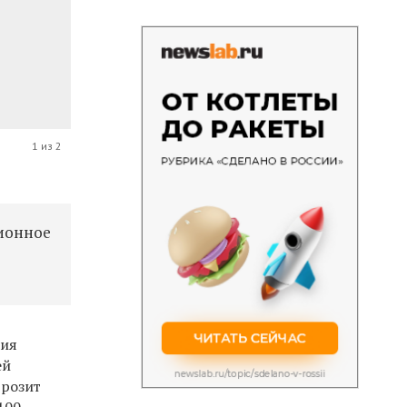
1 из 2
ционное
ния
ей
грозит