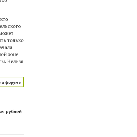
100
 кто
тельского
 может
ить только
ачала
ной зоне
ы. Нельзя
на форуме
яч рублей