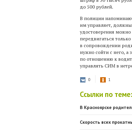
штраф в 30 тысяч рубл
до 500 рублей.
В полиции напоминают,
им управляет, должны
удостоверения можно 
передвигаться только 
в сопровождении род
нужно сойти с него, а
по отношению к води
управлять СИМ в нетр
0
1
Ссылки по теме
В Красноярске родител
Скорость всех прокатн