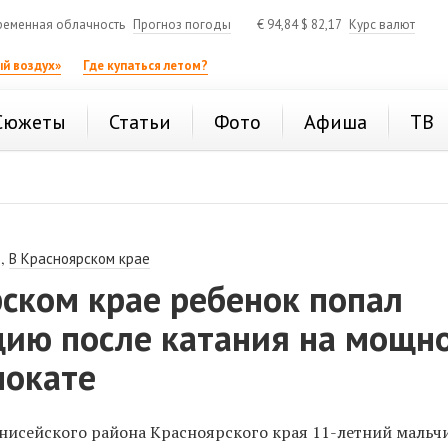
ременная облачность
Прогноз погоды
€
94,84
$
82,17
Курс валют
й воздух»
Где купаться летом?
Сюжеты
Статьи
Фото
Афиша
ТВ
,
В Красноярском крае
ском крае ребенок попал
цию после катания на мощн
мокате
Енисейского района Красноярского края 11-летний мальч