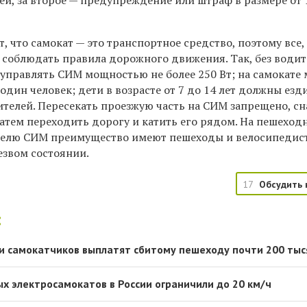
ей, за второе —
предупреждение или штраф в размере от 
 что самокат — это транспортное средство, поэтому все,
 соблюдать правила дорожного движения. Так, б
ез води
управлять СИМ мощностью не более 250 Вт; на самокате
один человек; дети в возрасте от 7 до 14 лет должны езд
ителей
. Пересекать проезжую часть на СИМ запрещено, сн
 затем переходить дорогу и катить его рядом. На пешеход
телю СИМ преимущество имеют пешеходы и велосипедист
езвом состоянии.
17
Обсудить 
:
и самокатчиков выплатят сбитому пешеходу почти 200 тыс
ых электросамокатов в России ограничили до 20 км/ч