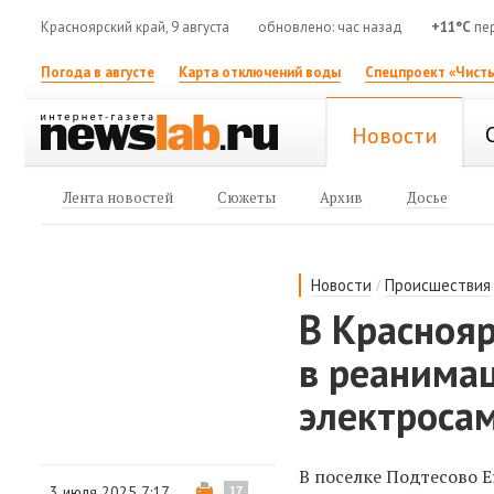
Красноярский край, 9 августа
обновлено: час назад
+11°C
пе
Погода в августе
Карта отключений воды
Спецпроект «Чисты
Новости
Лента новостей
Сюжеты
Архив
Досье
/
Новости
Происшествия
В Краснояр
в реанима
электроса
В поселке Подтесово 
3 июля 2025 7:17
17