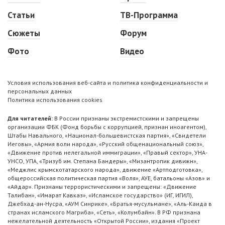
Статьи
ТВ-Программа
Сюжеты
Форум
Фото
Видео
Условия использования веб-сайта и политика конфиденциальности и
персональных данных
Политика использования cookies
Для читателей:
В России признаны экстремистскими и запрещены
организации ФБК (Фонд борьбы с коррупцией, признан иноагентом),
Штабы Навального, «Национал-большевистская партия», «Свидетели
Иеговы», «Армия воли народа», «Русский общенациональный союз»,
«Движение против нелегальной иммиграции», «Правый сектор», УНА-
УНСО, УПА, «Тризуб им. Степана Бандеры», «Мизантропик дивижн»,
«Меджлис крымскотатарского народа», движение «Артподготовка»,
общероссийская политическая партия «Воля», АУЕ, батальоны «Азов» и
«Айдар». Признаны террористическими и запрещены: «Движение
Талибан», «Имарат Кавказ», «Исламское государство» (ИГ, ИГИЛ),
Джебхад-ан-Нусра, «АУМ Синрике», «Братья-мусульмане», «Аль-Каида в
странах исламского Магриба», «Сеть», «Колумбайн». В РФ признана
нежелательной деятельность «Открытой России», издания «Проект