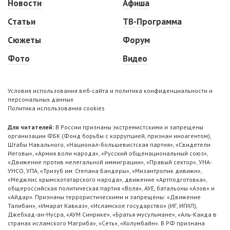
Новости
Афиша
Статьи
ТВ-Программа
Сюжеты
Форум
Фото
Видео
Условия использования веб-сайта и политика конфиденциальности и
персональных данных
Политика использования cookies
Для читателей:
В России признаны экстремистскими и запрещены
организации ФБК (Фонд борьбы с коррупцией, признан иноагентом),
Штабы Навального, «Национал-большевистская партия», «Свидетели
Иеговы», «Армия воли народа», «Русский общенациональный союз»,
«Движение против нелегальной иммиграции», «Правый сектор», УНА-
УНСО, УПА, «Тризуб им. Степана Бандеры», «Мизантропик дивижн»,
«Меджлис крымскотатарского народа», движение «Артподготовка»,
общероссийская политическая партия «Воля», АУЕ, батальоны «Азов» и
«Айдар». Признаны террористическими и запрещены: «Движение
Талибан», «Имарат Кавказ», «Исламское государство» (ИГ, ИГИЛ),
Джебхад-ан-Нусра, «АУМ Синрике», «Братья-мусульмане», «Аль-Каида в
странах исламского Магриба», «Сеть», «Колумбайн». В РФ признана